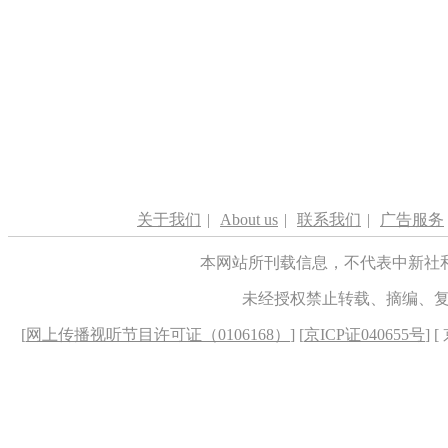
关于我们
|
About us
|
联系我们
|
广告服务
本网站所刊载信息，不代表中新社
未经授权禁止转载、摘编、
[
网上传播视听节目许可证（0106168）
] [
京ICP证040655号
] 