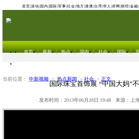
首页
|
滚动
|
国内
|
国际
|
军事
|
社会
|
地方
|
港澳
|
台湾
|
华人
|
侨网
|
财经
|
金融
|
首页
最新
热点
国内
社会
国际
东北亚电视网
当前位置：
中新视频
>
热点新闻
>
社会
>
正文
国际珠宝首饰展 “中国大妈”
发布时间：2013年06月28日 19:48
来源：上