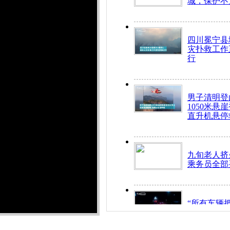
城，保护不
四川冕宁县
灾扑救工作
行
男子清明登
1050米悬
直升机悬停
九旬老人挤
乘务员全部
“所有车辆
开！”儿童
警急速救助