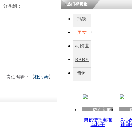
热门视频集
分享到：
四川一精神
搞笑
病发持大锤
美女
探访传承四
动物世
俗：近万民
英省亲送行
界
BABY
秀
奇闻
责任编辑：【
杜海涛
】
小伙骑车逆
崩溃 网上
因
热点新闻
四川兴文苗
度苗族花山
男孩错把电推
真心
当梳子
神剧