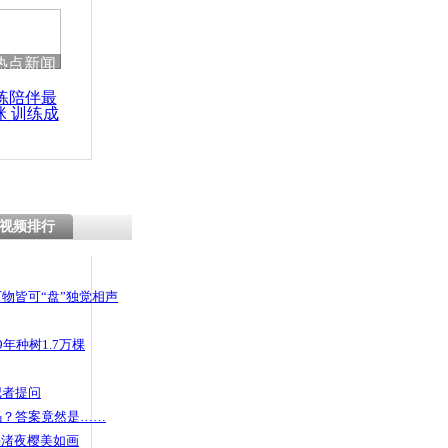
 哀思悼忠
热点新闻
练陪伴最
咪 训练成
0后女子网吧
功瘦身
视频排行
物皆可“盘”独觉相声
年种树1.7万棵
记者提问
码？答案竟然是……
头渚夜樱美如画