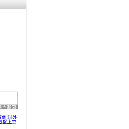
残疾男子因
砸银行
千年传统习
众为娥皇女
行被查情绪
回答崩溃原
热点新闻
乡上万人欢
节
醉倒!国外
被配上中
国民乐