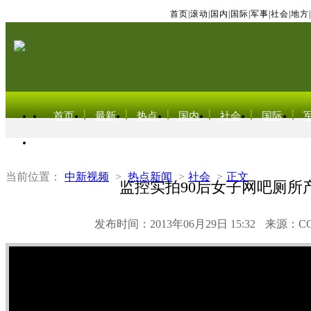
首页
|
滚动
|
国内
|
国际
|
军事
|
社会
|
地方
|
首页
最新
热点
国内
社会
国际
东北亚电视网
当前位置：
中新视频
>
热点新闻
>
社会
>
正文
监控实拍90后女子网吧厕所
发布时间：2013年06月29日 15:32
来源：C