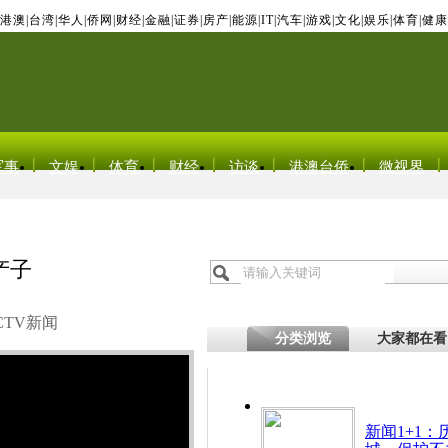
港澳
|
台湾
|
华人
|
侨网
|
财经
|
金融
|
证券
|
房产
|
能源
|
IT
|
汽车
|
游戏
|
文化
|
娱乐
|
体育
|
健康
军事
文娱
体育
财经
访谈
港澳台侨
微视界
产子
CTV新闻
分类浏览
大家都在看
新闻1+1