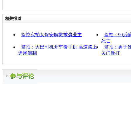
相关报道
监控实拍女保安解救被袭业主
监拍：90后
死亡
监拍：大巴司机开车看手机 高速路上
监拍：男子便
追尾侧翻
关门暴打