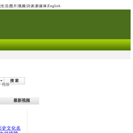
|
生活
|
图片
|
视频
|
访谈
|
新媒体
|
English
搜 索
视频
最新视频
：历史文化名