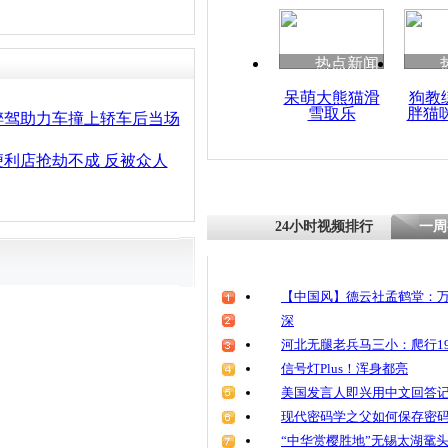
清明祭英烈
魂
热点新闻
呆萌大熊猫滑
狗教
雪取乐
胖猫
监控实拍9
醉驾助力车撞上轿车后当场
厕所产子
利店抢劫不成 反被众人
24小时视频排行
一周
【中国风】德云社孟鹤堂：万
深
河北无腿老兵马三小：爬行19
信号灯Plus！浑身都亮
美国发言人即兴用中文回答
现代密码学之父如何保存密
“中华赏樱胜地”无锡太湖鼋