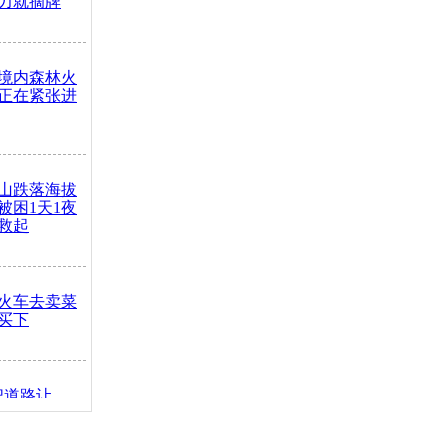
力就摘牌
境内森林火
正在紧张进
山跌落海拔
崖被困1天1夜
救起
火车去卖菜
买下
把道路让
突发疾病交