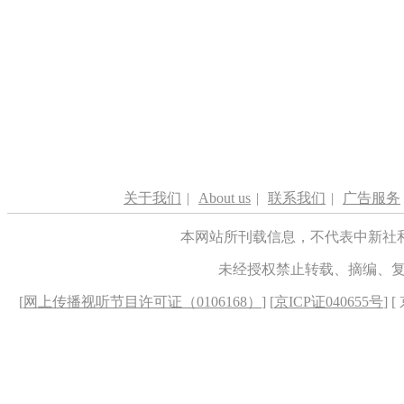
关于我们
|
About us
|
联系我们
|
广告服务
本网站所刊载信息，不代表中新社
未经授权禁止转载、摘编、
[
网上传播视听节目许可证（0106168）
] [
京ICP证040655号
] 