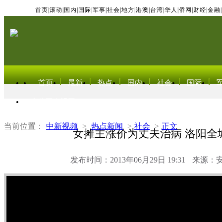
首页
|
滚动
|
国内
|
国际
|
军事
|
社会
|
地方
|
港澳
|
台湾
|
华人
|
侨网
|
财经
|
金融
|
首页
最新
热点
国内
社会
国际
东北亚电视网
当前位置：
中新视频
>
热点新闻
>
社会
>
正文
女摊主涨价为丈夫治病 洛阳全
发布时间：2013年06月29日 19:31
来源：