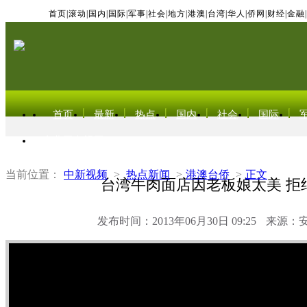
首页
|
滚动
|
国内
|
国际
|
军事
|
社会
|
地方
|
港澳
|
台湾
|
华人
|
侨网
|
财经
|
金融
|
首页
最新
热点
国内
社会
国际
东北亚电视网
当前位置：
中新视频
>
热点新闻
>
港澳台侨
>
正文
台湾牛肉面店因老板娘太美 拒
发布时间：2013年06月30日 09:25
来源：