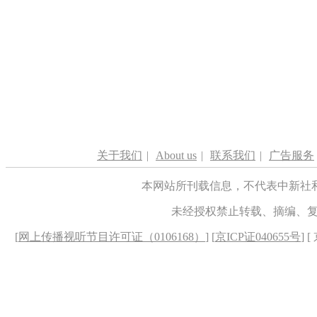
关于我们
|
About us
|
联系我们
|
广告服务
本网站所刊载信息，不代表中新社
未经授权禁止转载、摘编、
[
网上传播视听节目许可证（0106168）
] [
京ICP证040655号
] 