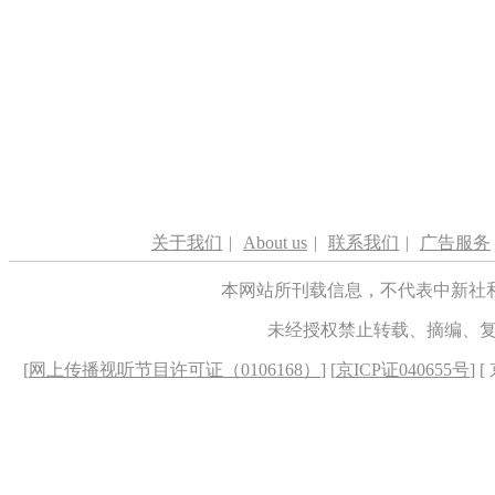
关于我们
|
About us
|
联系我们
|
广告服务
本网站所刊载信息，不代表中新社
未经授权禁止转载、摘编、
[
网上传播视听节目许可证（0106168）
] [
京ICP证040655号
] 