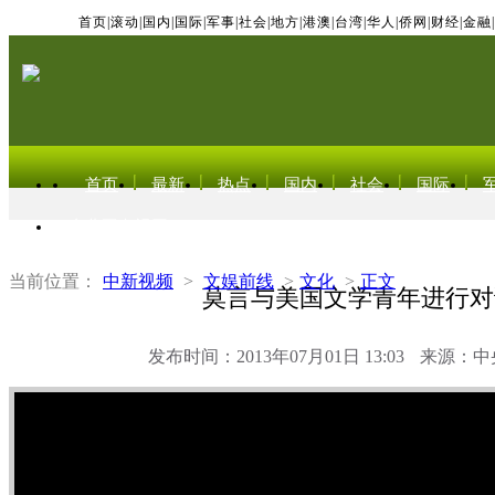
首页
|
滚动
|
国内
|
国际
|
军事
|
社会
|
地方
|
港澳
|
台湾
|
华人
|
侨网
|
财经
|
金融
|
首页
最新
热点
国内
社会
国际
东北亚电视网
当前位置：
中新视频
>
文娱前线
>
文化
>
正文
莫言与美国文学青年进行对
发布时间：2013年07月01日 13:03
来源：中