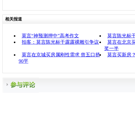
相关报道
莫言“神预测押中”高考作文
莫言陈光标
拍客：莫言陈光标干露露裸雕引争议
莫言在北京买
奖一半
莫言在京城买房属刚性需求 曾五口挤
莫言买新房
90平