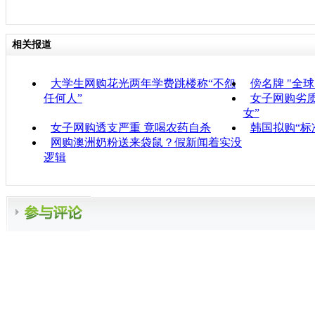
相关报道
大学生网购花光两年学费跳楼称“不怨
傍名牌 "全
任何人”
女子网购劣质
女”
女子网购透支严重 竟喝农药自杀
韩国拟购“标
网购澳洲奶粉送来袋鼠？假新闻着实没
逻辑