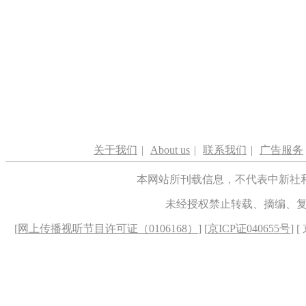
关于我们
|
About us
|
联系我们
|
广告服务
本网站所刊载信息，不代表中新社
未经授权禁止转载、摘编、
[
网上传播视听节目许可证（0106168）
] [
京ICP证040655号
] 