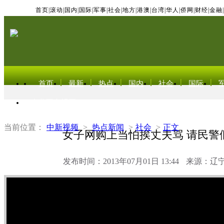
首页
|
滚动
|
国内
|
国际
|
军事
|
社会
|
地方
|
港澳
|
台湾
|
华人
|
侨网
|
财经
|
金融
|
首页
最新
热点
国内
社会
国际
东北亚电视网
当前位置：
中新视频
>
热点新闻
>
社会
>
正文
女子网购上当怕挨丈夫骂 请民警
发布时间：2013年07月01日 13:44
来源：辽