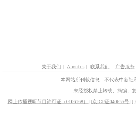
关于我们
|
About us
|
联系我们
|
广告服务
本网站所刊载信息，不代表中新社
未经授权禁止转载、摘编、
[
网上传播视听节目许可证（0106168）
] [
京ICP证040655号
] 