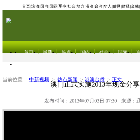
首页
|
滚动
|
国内
|
国际
|
军事
|
社会
|
地方
|
港澳
|
台湾
|
华人
|
侨网
|
财经
|
金融
|
首页
最新
热点
国内
社会
国际
东北亚电视网
当前位置：
中新视频
>
热点新闻
>
港澳台侨
>
正文
澳门正式实施2013年现金分
发布时间：2013年07月03日 07:30
来源：