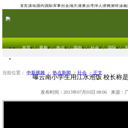
首页
|
滚动
|
国内
|
国际
|
军事
|
社会
|
地方
|
港澳
|
台湾
|
华人
|
侨网
|
财经
|
金融
|
首页
最新
热点
国内
社会
国际
东北亚电视网
当前位置：
中新视频
>
热点新闻
>
社会
>
正文
曝云南小学生用江水泡饭 校长称
发布时间：2013年07月03日 08:06
来源：