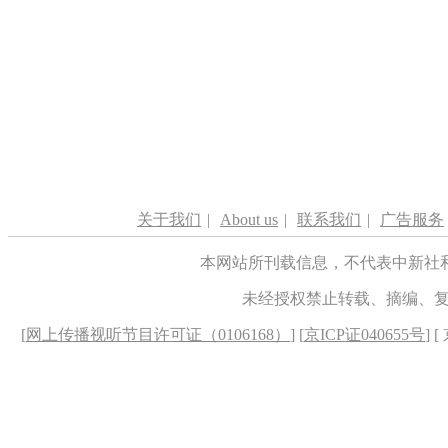
关于我们
|
About us
|
联系我们
|
广告服务
本网站所刊载信息，不代表中新社
未经授权禁止转载、摘编、
[
网上传播视听节目许可证（0106168）
] [
京ICP证040655号
] 