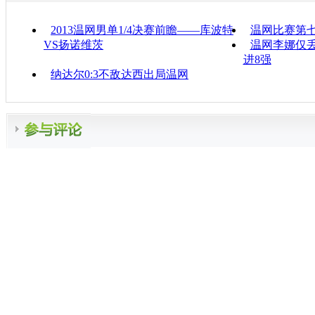
2013温网男单1/4决赛前瞻——库波特
温网比赛第七
VS扬诺维茨
温网李娜仅丢
进8强
纳达尔0:3不敌达西出局温网