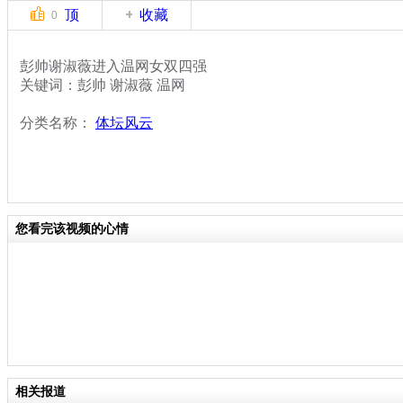
顶
收藏
0
彭帅谢淑薇进入温网女双四强
关键词：彭帅 谢淑薇 温网
分类名称：
体坛风云
您看完该视频的心情
相关报道