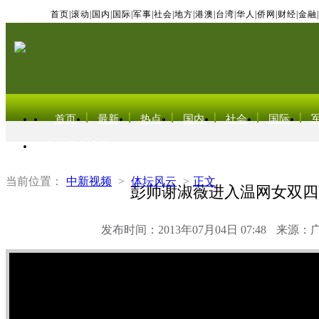
首页
|
滚动
|
国内
|
国际
|
军事
|
社会
|
地方
|
港澳
|
台湾
|
华人
|
侨网
|
财经
|
金融
|
首页
最新
热点
国内
社会
国际
东北亚电视网
当前位置：
中新视频
>
体坛风云
>
正文
彭帅谢淑薇进入温网女双四
发布时间：2013年07月04日 07:48
来源：