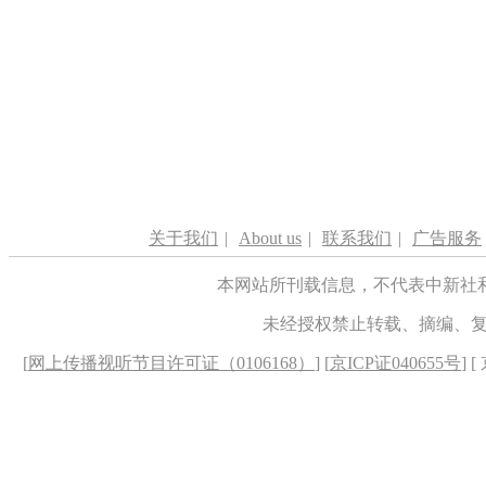
关于我们
|
About us
|
联系我们
|
广告服务
本网站所刊载信息，不代表中新社
未经授权禁止转载、摘编、
[
网上传播视听节目许可证（0106168）
] [
京ICP证040655号
] 