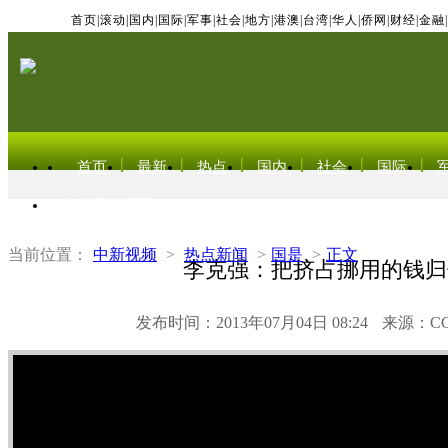
首页
|
滚动
|
国内
|
国际
|
军事
|
社会
|
地方
|
港澳
|
台湾
|
华人
|
侨网
|
财经
|
金融
|
首页
最新
热点
国内
社会
国际
东北亚电视网
当前位置：
中新视频
>
热点新闻
>
国是
>
正文
李克强：把挤占挪用的钱归
发布时间：2013年07月04日 08:24
来源：C