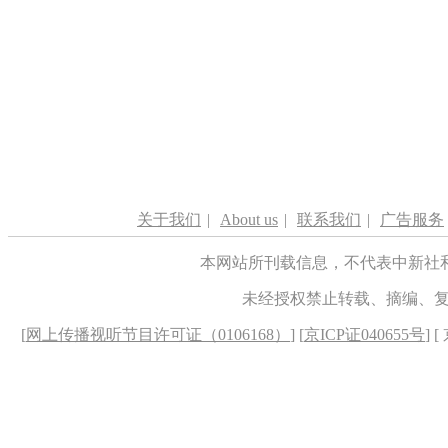
关于我们
|
About us
|
联系我们
|
广告服务
本网站所刊载信息，不代表中新社
未经授权禁止转载、摘编、
[
网上传播视听节目许可证（0106168）
] [
京ICP证040655号
] 