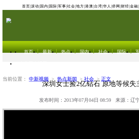
首页
|
滚动
|
国内
|
国际
|
军事
|
社会
|
地方
|
港澳
|
台湾
|
华人
|
侨网
|
财经
|
金融
|
首页
最新
热点
国内
社会
国际
东北亚电视网
当前位置：
中新视频
>
热点新闻
>
社会
>
正文
深圳女士捡2亿钻石 原地等候失
发布时间：2013年07月04日 08:59
来源：辽