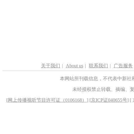
关于我们
|
About us
|
联系我们
|
广告服务
本网站所刊载信息，不代表中新社
未经授权禁止转载、摘编、
[
网上传播视听节目许可证（0106168）
] [
京ICP证040655号
] 