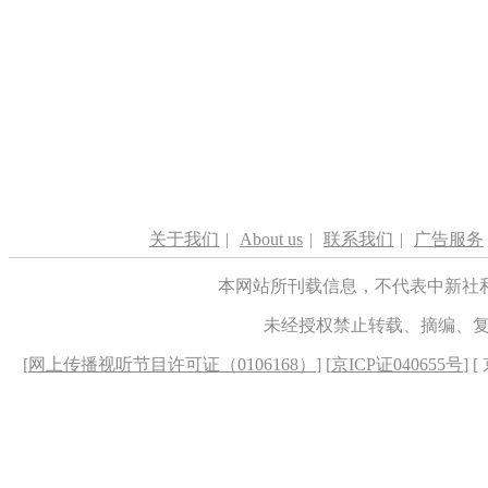
关于我们
|
About us
|
联系我们
|
广告服务
本网站所刊载信息，不代表中新社
未经授权禁止转载、摘编、
[
网上传播视听节目许可证（0106168）
] [
京ICP证040655号
] 