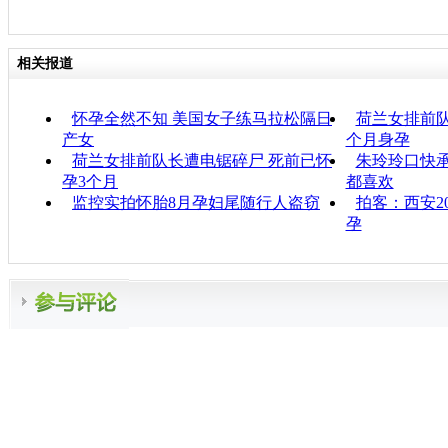
相关报道
怀孕全然不知 美国女子练马拉松隔日
荷兰女排前队
产女
个月身孕
荷兰女排前队长遭电锯碎尸 死前已怀
朱玲玲口快承
孕3个月
都喜欢
监控实拍怀胎8月孕妇尾随行人盗窃
拍客：西安2
孕