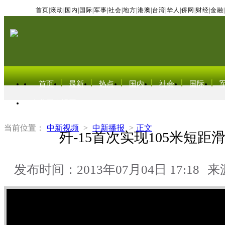
首页
|
滚动
|
国内
|
国际
|
军事
|
社会
|
地方
|
港澳
|
台湾
|
华人
|
侨网
|
财经
|
金融
|
首页
最新
热点
国内
社会
国际
东北亚电视网
当前位置：
中新视频
>
中新播报
>
正文
歼-15首次实现105米短距
发布时间：2013年07月04日 17:18
来