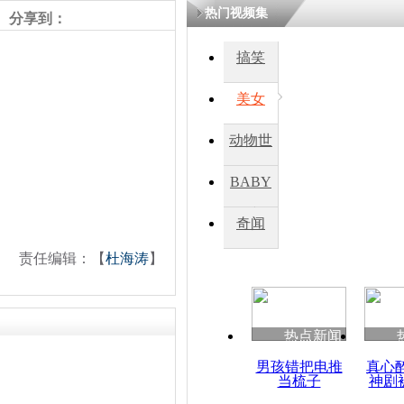
热门视频集
熷悎浣� 
分享到：
瘑灞€
搞笑
美女
娉板浗閫€
笂灏嗭細姝�
忓彈瀹炴垬
动物世
鍚稿紩澶氬
ㄤ笘鐣岃
界
BABY
秀
奇闻
韩裔美国人
片公开
责任编辑：【
杜海涛
】
热点新闻
男孩错把电推
真心
当梳子
神剧