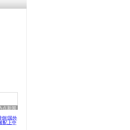
涓ㄥ浗闄呰
褰圭┖鍐涗
-10CE缁
妫€楠岋紝
浗鍏虫敞涓
朝鲜服刑照
热点新闻
醉倒!国外
被配上中
国民乐