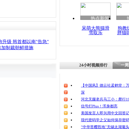
热点新闻
呆萌大熊猫滑
狗教
雪取乐
胖猫
炮升级 韩首都以南"告急"
追加制裁朝鲜措施
24小时视频排行
一周
【中国风】德云社孟鹤堂：万
深
河北无腿老兵马三小：爬行19
信号灯Plus！浑身都亮
美国发言人即兴用中文回答
现代密码学之父如何保存密
“中华赏樱胜地”无锡太湖鼋