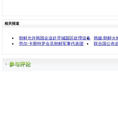
相关报道
朝鲜允许韩国企业赴开城园区处理设备
韩媒:朝鲜火
劳尔·卡斯特罗会见朝鲜军事代表团
联合国公布