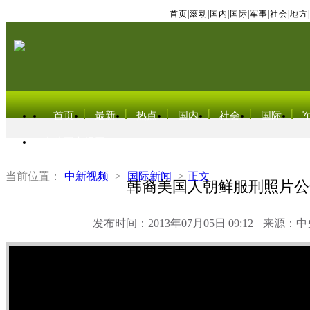
首页
|
滚动
|
国内
|
国际
|
军事
|
社会
|
地方
|
首页
最新
热点
国内
社会
国际
东北亚电视网
当前位置：
中新视频
>
国际新闻
>
正文
韩裔美国人朝鲜服刑照片公
发布时间：2013年07月05日 09:12
来源：中