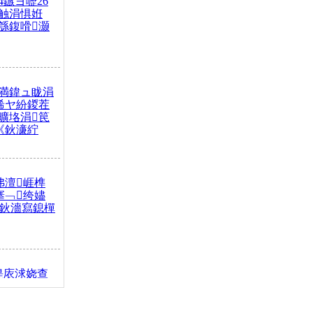
4鏃ヨ嚦26
触涓惧姙
綔鍑嗗灏
満鍏ュ眬涓
浠ヤ紛鍐茬
曠垎涓笢
《鈥濓紵
弗澶崕榫
搴﹁绔嬧
澂鈥濇寫鎴樿
缇庡浗娆查
簹涓庝腑鍥
┾€濓紝鍙嶅
解€斾笢鐩