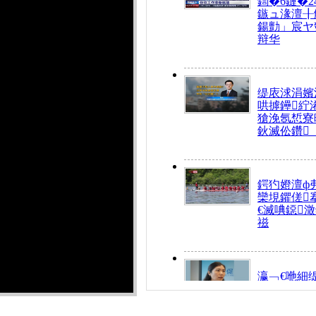
鍧�6鏈�2
鏃ュ湪澶╂
鍚勯」宸ヤ
辩华
缇庡浗涓嬪
哄摢鑸紵
獊浼氬惁寮
鈥滅伀鑽
鍔犳嬁澶ф
欒垷鑺傞
€滅唺鐚
禌
瀛﹁€咃細
€间笢鍗椾
解€滆劚閽
姪鎺ㄤ腑鍥