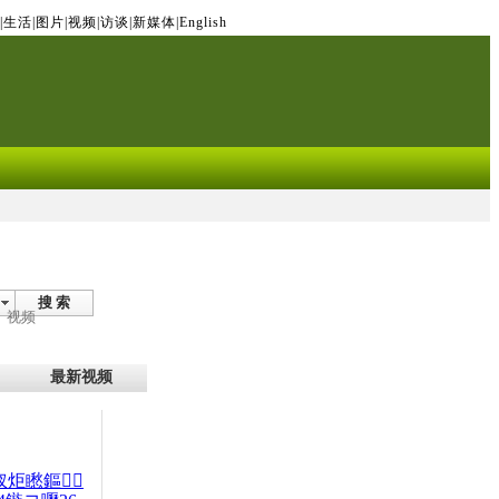
|
生活
|
图片
|
视频
|
访谈
|
新媒体
|
English
搜 索
视频
最新视频
杈炬矁鏂