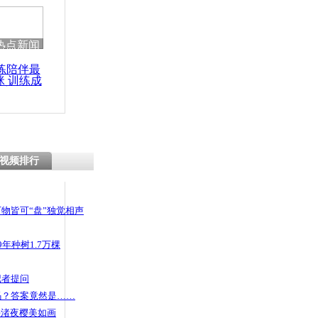
热点新闻
练陪伴最
咪 训练成
功瘦身
视频排行
物皆可“盘”独觉相声
年种树1.7万棵
记者提问
码？答案竟然是……
头渚夜樱美如画