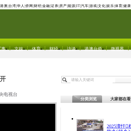
港澳
|
台湾
|
华人
|
侨网
|
财经
|
金融
|
证券
|
房产
|
能源
|
IT
|
汽车
|
游戏
|
文化
|
娱乐
|
体育
|
健康
军事
文娱
体育
财经
访谈
港澳台侨
微视界
开
央电视台
分类浏览
大家都在看
2025澶忓