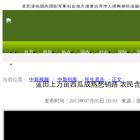
首页
|
滚动
|
国内
|
国际
|
军事
|
社会
|
地方
|
港澳
|
台湾
|
华人
|
侨网
|
财经
|
金融
|
首页
最新
热点
国内
社会
国际
东北亚电视网
当前位置：
中新视频
>
中新拍客
>
民生直击
>
正文
蓝田上万亩西瓜成熟愁销路 农民
发布时间：2013年07月05日 10:10
来源：