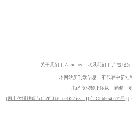
关于我们
|
About us
|
联系我们
|
广告服务
本网站所刊载信息，不代表中新社
未经授权禁止转载、摘编、
[
网上传播视听节目许可证（0106168）
] [
京ICP证040655号
] 