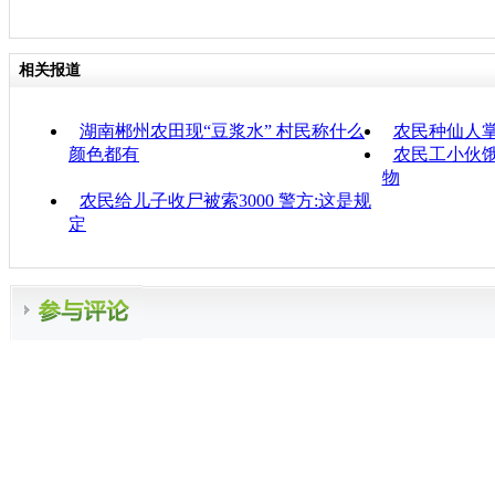
相关报道
湖南郴州农田现“豆浆水” 村民称什么
农民种仙人掌
颜色都有
农民工小伙饿
物
农民给儿子收尸被索3000 警方:这是规
定