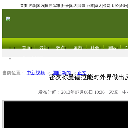
首页
|
滚动
|
国内
|
国际
|
军事
|
社会
|
地方
|
港澳
|
台湾
|
华人
|
侨网
|
财经
|
金融
|
首页
最新
热点
国内
社会
国际
东北亚电视网
当前位置：
中新视频
>
国际新闻
>
正文
密友称曼德拉能对外界做出
发布时间：2013年07月06日 10:36
来源：中