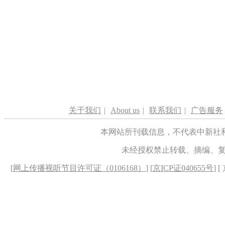
关于我们
|
About us
|
联系我们
|
广告服务
本网站所刊载信息，不代表中新社
未经授权禁止转载、摘编、
[
网上传播视听节目许可证（0106168）
] [
京ICP证040655号
] 