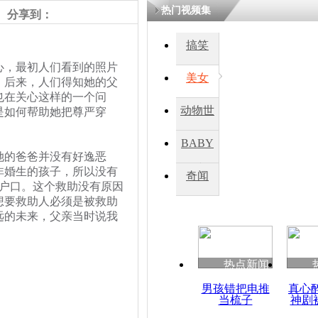
热门视频集
分享到：
四川一精神
搞笑
病发持大锤
，最初人们看到的照片
美女
。后来，人们得知她的父
也在关心这样的一个问
探访传承四
动物世
是如何帮助她把尊严穿
俗：近万民
英省亲送行
界
BABY
她的爸爸并没有好逸恶
秀
非婚生的孩子，所以没有
奇闻
上户口。这个救助没有原因
小伙骑车逆
想要救助人必须是被救助
崩溃 网上
因
远的未来，父亲当时说我
热点新闻
四川兴文苗
度苗族花山
男孩错把电推
真心
当梳子
神剧