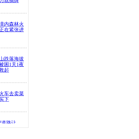
力就摘牌
境内森林火
正在紧张进
山跌落海拔
崖被困1天1夜
救起
火车去卖菜
买下
把道路让
突发疾病交