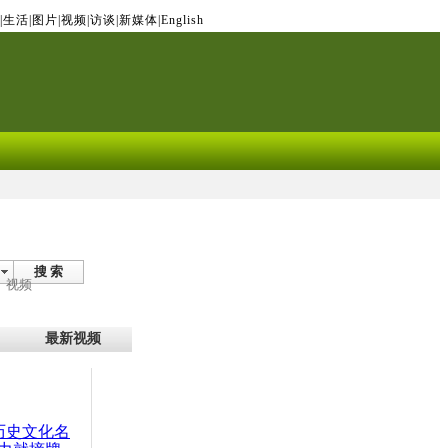
|
生活
|
图片
|
视频
|
访谈
|
新媒体
|
English
搜 索
视频
最新视频
：历史文化名