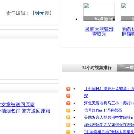
清明祭英烈
魂
责任编辑：【
钟元霞
】
热点新闻
呆萌大熊猫滑
狗教
雪取乐
胖猫
取消失责父
可不可能
24小时视频排行
一周
【中国风】德云社孟鹤堂：万
深
河北无腿老兵马三小：爬行19
讨女童被送回原籍
信号灯Plus！浑身都亮
抽烟乞讨 警方送回原籍
美国发言人即兴用中文回答
现代密码学之父如何保存密
“中华赏樱胜地”无锡太湖鼋