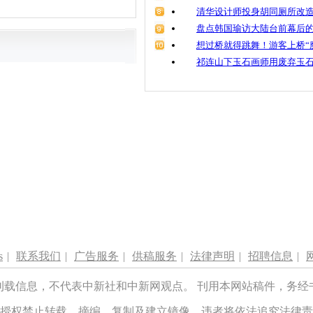
清华设计师投身胡同厕所改造
盘点韩国瑜访大陆台前幕后的
想过桥就得跳舞！游客上桥“
祁连山下玉石画师用废弃玉
s
|
联系我们
|
广告服务
|
供稿服务
|
法律声明
|
招聘信息
|
刊载信息，不代表中新社和中新网观点。 刊用本网站稿件，务经
授权禁止转载、摘编、复制及建立镜像，违者将依法追究法律责