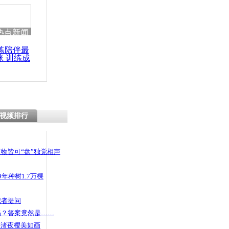
 哀思悼忠
热点新闻
练陪伴最
咪 训练成
母的监护权
功瘦身
视频排行
物皆可“盘”独觉相声
年种树1.7万棵
记者提问
码？答案竟然是……
头渚夜樱美如画