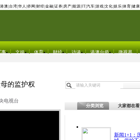
港澳
|
台湾
|
华人
|
侨网
|
财经
|
金融
|
证券
|
房产
|
能源
|
IT
|
汽车
|
游戏
|
文化
|
娱乐
|
体育
|
健康
军事
文娱
体育
财经
访谈
港澳台侨
微视界
父母的监护权
央电视台
分类浏览
大家都在看
新闻1+1