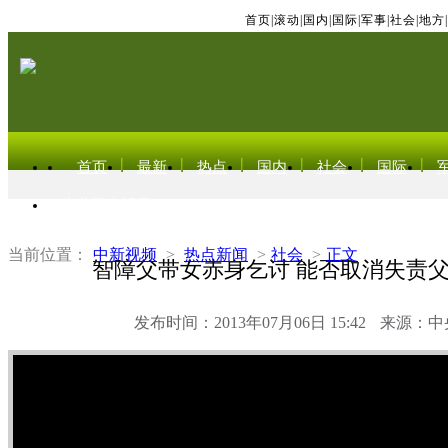
首页
|
滚动
|
国内
|
国际
|
军事
|
社会
|
地方
|
首页
最新
热点
国内
社会
国际
东北亚电视网
当前位置：
中新视频
>
热点新闻
>
社会
>
正文
智障父带女赤身乞讨 能否取消失责
发布时间：2013年07月06日 15:42
来源：中