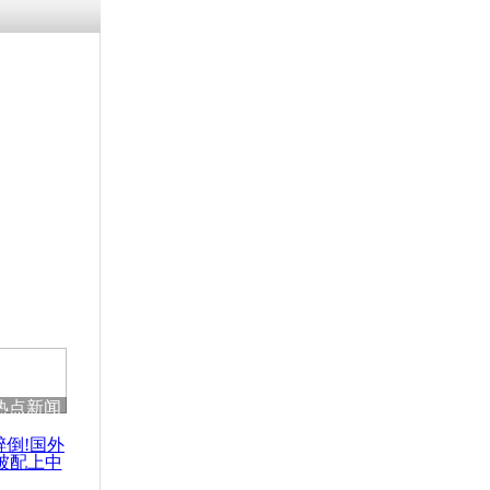
残疾男子因
砸银行
千年传统习
众为娥皇女
行被查情绪
回答崩溃原
热点新闻
乡上万人欢
节
醉倒!国外
被配上中
国民乐