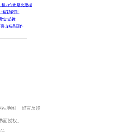
 精力付出堪比建楼
“精彩瞬间”
魔性”起舞
石拼出精美画作
网站地图
|
留言反馈
书面授权。
任。