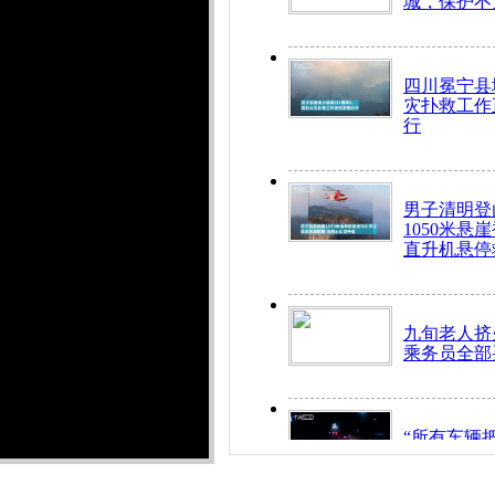
城，保护不
四川冕宁县
灾扑救工作
行
男子清明登
1050米悬
直升机悬停
九旬老人挤
乘务员全部
“所有车辆
开！”儿童
警急速救助