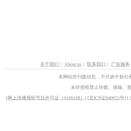
关于我们
|
About us
|
联系我们
|
广告服务
本网站所刊载信息，不代表中新社
未经授权禁止转载、摘编、
[
网上传播视听节目许可证（0106168）
] [
京ICP证040655号
] 