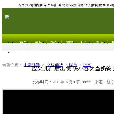
首页
|
滚动
|
国内
|
国际
|
军事
|
社会
|
地方
|
港澳
|
台湾
|
华人
|
侨网
|
财经
|
金融
|
首页
最新
热点
国内
社会
国际
东北亚电视网
当前位置：
中新视频
>
文娱前线
>
娱乐
>
正文
应采儿产后出院 陈小春为当奶爸
发布时间：2013年07月07日 08:55
来源：辽