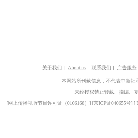
关于我们
|
About us
|
联系我们
|
广告服务
本网站所刊载信息，不代表中新社
未经授权禁止转载、摘编、
[
网上传播视听节目许可证（0106168）
] [
京ICP证040655号
] 