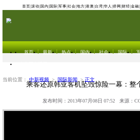
首页
|
滚动
|
国内
|
国际
|
军事
|
社会
|
地方
|
港澳
|
台湾
|
华人
|
侨网
|
财经
|
金融
|
首页
最新
热点
国内
社会
国际
东北亚电视网
当前位置：
中新视频
>
国际新闻
>
正文
乘客还原韩亚客机坠毁惊险一幕：整
发布时间：2013年07月08日 07:52
来源：C