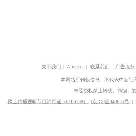
关于我们
|
About us
|
联系我们
|
广告服务
本网站所刊载信息，不代表中新社
未经授权禁止转载、摘编、
[
网上传播视听节目许可证（0106168）
] [
京ICP证040655号
] 