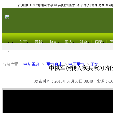
首页
|
滚动
|
国内
|
国际
|
军事
|
社会
|
地方
|
港澳
|
台湾
|
华人
|
侨网
|
财经
|
金融
|
首页
最新
热点
国内
社会
国际
东北亚电视网
当前位置：
中新视频
>
军情直击
>
中国军情
>
正文
中俄军演转入实兵演习阶
发布时间：2013年07月08日 08:48
来源：C