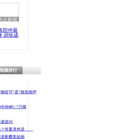
 哀思悼忠
热点新闻
练陪伴最
咪 训练成
精神病人暴力
功瘦身
院
视频排行
物皆可“盘”独觉相声
年种树1.7万棵
记者提问
码？答案竟然是……
头渚夜樱美如画