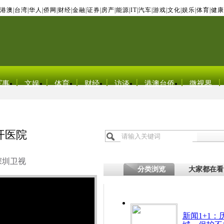
港澳
|
台湾
|
华人
|
侨网
|
财经
|
金融
|
证券
|
房产
|
能源
|
IT
|
汽车
|
游戏
|
文化
|
娱乐
|
体育
|
健康
军事
文娱
体育
财经
访谈
港澳台侨
微视界
开医院
深圳卫视
分类浏览
大家都在看
新闻1+1