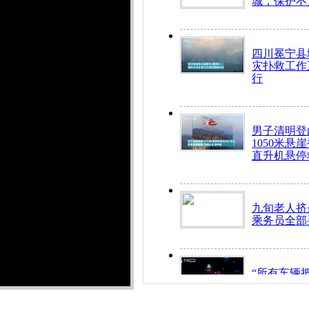
城，保护不
四川冕宁县
灾扑救工作
行
男子清明登
1050米悬
直升机悬停
九旬老人挤
乘务员全部
“所有车辆
开！”儿童
警急速救助