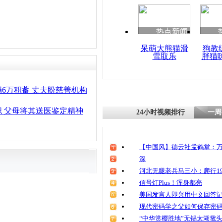
清明祭英烈
魂
热点新闻
呆萌大熊猫滑
狗教
雪取乐
胖猫
广西42名
脱管离开医
6万积蓄 丈夫盼慈善机构
 父母将其送医鉴定精神
24小时视频排行
一周
【中国风】德云社孟鹤堂：万
深
河北无腿老兵马三小：爬行19
信号灯Plus！浑身都亮
美国发言人即兴用中文回答
现代密码学之父如何保存密
“中华赏樱胜地”无锡太湖鼋