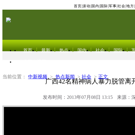
首页
|
滚动
|
国内
|
国际
|
军事
|
社会
|
地方
|
首页
最新
热点
国内
社会
国际
东北亚电视网
当前位置：
中新视频
>
热点新闻
>
社会
>
正文
广西42名精神病人暴力脱管离
发布时间：2013年07月08日 13:15
来源：