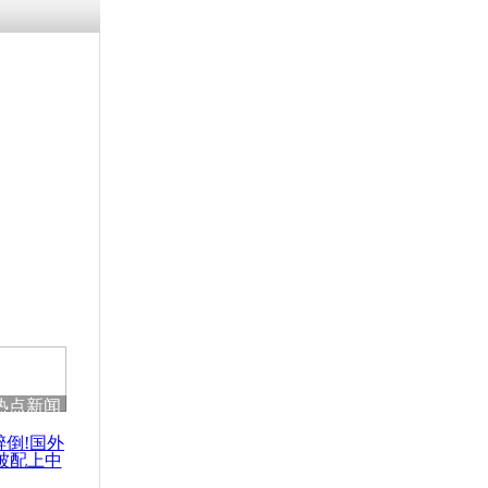
残疾男子因
砸银行
千年传统习
众为娥皇女
行被查情绪
回答崩溃原
热点新闻
乡上万人欢
节
醉倒!国外
被配上中
国民乐