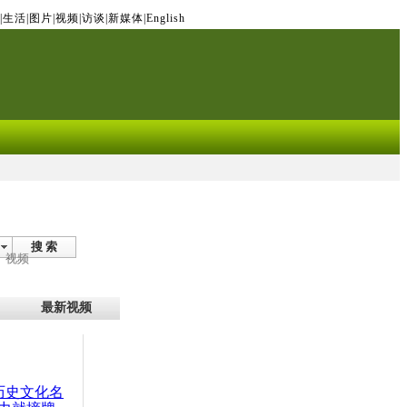
|
生活
|
图片
|
视频
|
访谈
|
新媒体
|
English
搜 索
视频
最新视频
：历史文化名