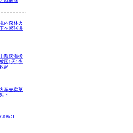
力就摘牌
境内森林火
正在紧张进
山跌落海拔
崖被困1天1夜
救起
火车去卖菜
买下
把道路让
突发疾病交