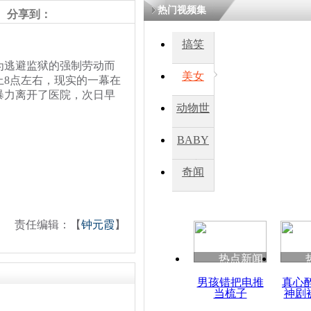
热门视频集
分享到：
四川一精神
搞笑
病发持大锤
逃避监狱的强制劳动而
美女
上8点左右，现实的一幕在
暴力离开了医院，次日早
探访传承四
动物世
俗：近万民
英省亲送行
界
BABY
秀
奇闻
小伙骑车逆
崩溃 网上
因
责任编辑：【
钟元霞
】
热点新闻
四川兴文苗
度苗族花山
男孩错把电推
真心
当梳子
神剧