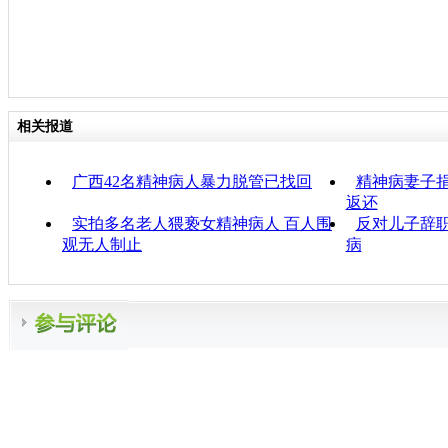
相关报道
广西42名精神病人暴力脱管已找回
精神病妻子捐
返还
实拍多名老人猥亵女精神病人 百人围
反对儿子辞职
观无人制止
病