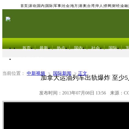
首页
|
滚动
|
国内
|
国际
|
军事
|
社会
|
地方
|
港澳
|
台湾
|
华人
|
侨网
|
财经
|
金融
|
首页
最新
热点
国内
社会
国际
东北亚电视网
当前位置：
中新视频
>
国际新闻
>
正文
加拿大运油列车出轨爆炸 至少
发布时间：2013年07月08日 13:56
来源：C