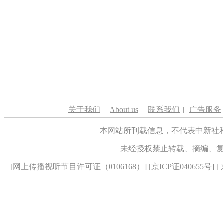
关于我们
|
About us
|
联系我们
|
广告服务
本网站所刊载信息，不代表中新社
未经授权禁止转载、摘编、
[
网上传播视听节目许可证（0106168）
] [
京ICP证040655号
] 