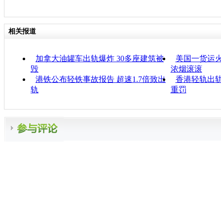
相关报道
加拿大油罐车出轨爆炸 30多座建筑被
美国一货运火
毁
浓烟滚滚
港铁公布轻铁事故报告 超速1.7倍致出
香港轻轨出轨
轨
重罚