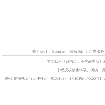
关于我们
|
About us
|
联系我们
|
广告服务
本网站所刊载信息，不代表中新社
未经授权禁止转载、摘编、
[
网上传播视听节目许可证（0106168）
] [
京ICP证040655号
] 