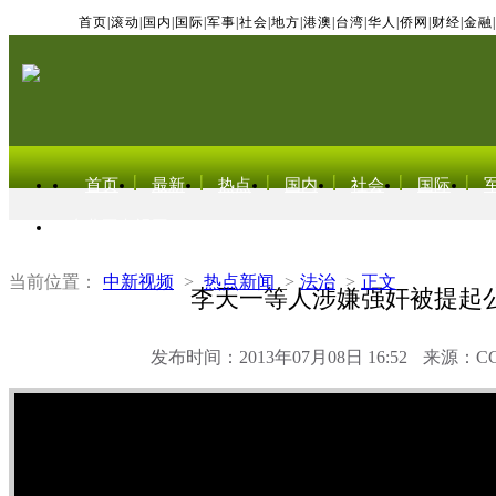
首页
|
滚动
|
国内
|
国际
|
军事
|
社会
|
地方
|
港澳
|
台湾
|
华人
|
侨网
|
财经
|
金融
|
首页
最新
热点
国内
社会
国际
东北亚电视网
当前位置：
中新视频
>
热点新闻
>
法治
>
正文
李天一等人涉嫌强奸被提起
发布时间：2013年07月08日 16:52
来源：C