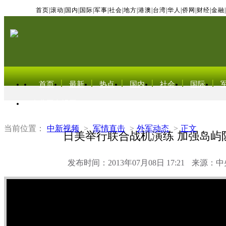
首页
|
滚动
|
国内
|
国际
|
军事
|
社会
|
地方
|
港澳
|
台湾
|
华人
|
侨网
|
财经
|
金融
|
首页
最新
热点
国内
社会
国际
东北亚电视网
当前位置：
中新视频
>
军情直击
>
外军动态
>
正文
日美举行联合战机演练 加强岛屿
发布时间：2013年07月08日 17:21
来源：中