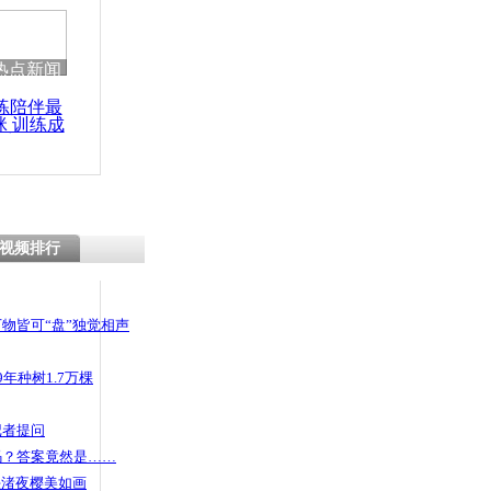
热点新闻
练陪伴最
咪 训练成
功瘦身
视频排行
物皆可“盘”独觉相声
年种树1.7万棵
记者提问
码？答案竟然是……
头渚夜樱美如画