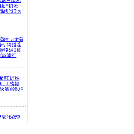
4鏃ヨ嚦26
触涓惧姙
綔鍑嗗灏
満鍏ュ眬涓
浠ヤ紛鍐茬
曠垎涓笢
《鈥濓紵
弗澶崕榫
搴﹁绔嬧
澂鈥濇寫鎴樿
缇庡浗娆查
簹涓庝腑鍥
┾€濓紝鍙嶅
解€斾笢鐩