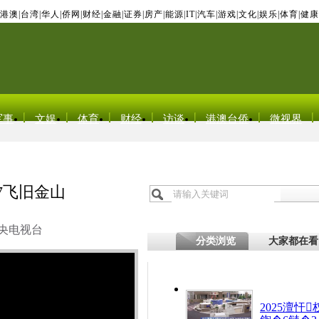
港澳
|
台湾
|
华人
|
侨网
|
财经
|
金融
|
证券
|
房产
|
能源
|
IT
|
汽车
|
游戏
|
文化
|
娱乐
|
体育
|
健康
军事
文娱
体育
财经
访谈
港澳台侨
微视界
7飞旧金山
央电视台
分类浏览
大家都在看
2025澶忓