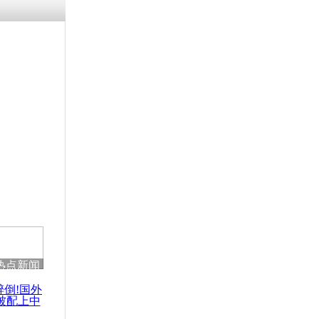
涓ㄥ浗闄呰
褰圭┖鍐涗
-10CE缁
妫€楠岋紝
浗鍏虫敞涓
班飞行员首
7飞旧金山
热点新闻
醉倒!国外
被配上中
国民乐