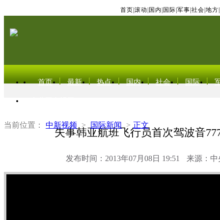
首页
|
滚动
|
国内
|
国际
|
军事
|
社会
|
地方
|
首页
最新
热点
国内
社会
国际
东北亚电视网
当前位置：
中新视频
>
国际新闻
>
正文
失事韩亚航班飞行员首次驾波音77
发布时间：2013年07月08日 19:51
来源：中