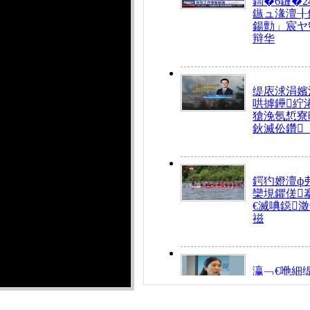
鍧�6鏈�2
鏃ュ湪澶╂
鍚勯」宸ヤ
辩华
缇庡浗涓嬪
哄摢鑸紵
獊浼氬惁寮
鈥滅伀鑽
鍔犳嬁澶ф
欒垷鑺傞
€滅唺鐚
禌
瀛﹁€咃細
€间笢鍗椾
解€滆劚閽
姪鎺ㄤ腑鍥