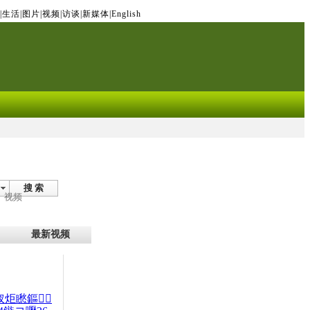
|
生活
|
图片
|
视频
|
访谈
|
新媒体
|
English
搜 索
视频
最新视频
杈炬矁鏂