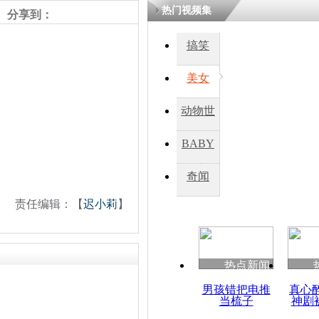
热门视频集
熷悎浣� 
分享到：
瘑灞€
搞笑
美女
娉板浗閫€
笂灏嗭細姝�
忓彈瀹炴垬
动物世
鍚稿紩澶氬
ㄤ笘鐣岃
界
BABY
秀
奇闻
失事韩亚航
次驾波音77
责任编辑：【
迟小莉
】
热点新闻
男孩错把电推
真心
当梳子
神剧