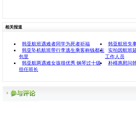
相关报道
韩亚航班遇难者同学为死者祈福
韩亚航班失
韩亚坠机航班带行李逃生乘客称钱都在
实拍因航班延
包里
工作人员
韩亚航两遇难女孩很优秀 钢琴过十级
朴槿惠慰问
担任班长