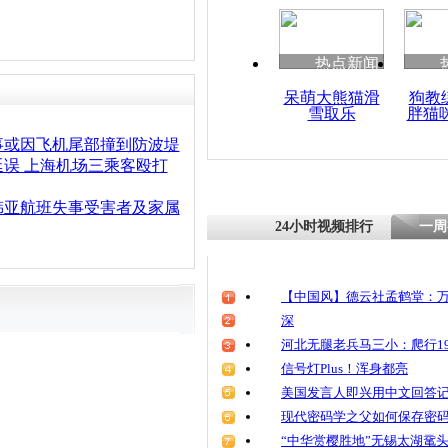
热点新闻
呆萌大熊猫滑
狗教
雪取乐
胖猫
事或因飞机尾部撞到防波堤
误 上海机场三乘客殴打
韩亚航班失事受害者及家属
24小时视频排行
一周
【中国风】德云社孟鹤堂：万
深
河北无腿老兵马三小：爬行19
信号灯Plus！浑身都亮
美国发言人即兴用中文回答
现代密码学之父如何保存密
“中华赏樱胜地”无锡太湖鼋