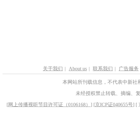
关于我们
|
About us
|
联系我们
|
广告服务
本网站所刊载信息，不代表中新社
未经授权禁止转载、摘编、
[
网上传播视听节目许可证（0106168）
] [
京ICP证040655号
] 