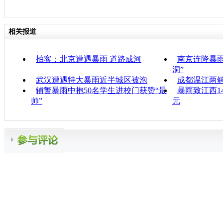
相关报道
拍客：北京遭遇暴雨 道路成河
南京连降暴雨
洞”
武汉遭遇特大暴雨近半城区被泡
成都温江两鳄
辅警暴雨中抱50名学生进校门获赞“最
暴雨致江西14
帅”
元