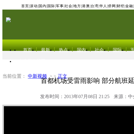
首页
|
滚动
|
国内
|
国际
|
军事
|
社会
|
地方
|
港澳
|
台湾
|
华人
|
侨网
|
财经
|
金融
|
首页
最新
热点
国内
社会
国际
东北亚电视网
当前位置：
中新视频
> >
正文
首都机场受雷雨影响 部分航班
发布时间：2013年07月08日 21:25
来源：中