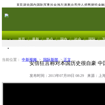
首页
|
滚动
|
国内
|
国际
|
军事
|
社会
|
地方
|
港澳
|
台湾
|
华人
|
侨网
|
财经
|
金融
|
首页
最新
热点
国内
社会
国际
东北亚电视网
当前位置：
中新视频
>
国际新闻
>
正文
安倍狂言称对本国历史很自豪 中
发布时间：2013年07月09日 08:29
来源：上