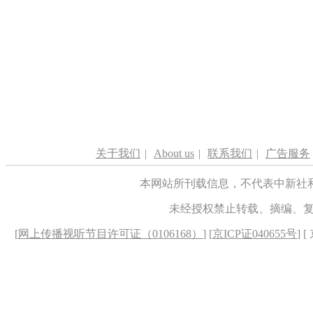
关于我们
|
About us
|
联系我们
|
广告服务
本网站所刊载信息，不代表中新社
未经授权禁止转载、摘编、
[
网上传播视听节目许可证（0106168）
] [
京ICP证040655号
] 