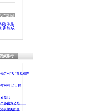
热点新闻
练陪伴最
咪 训练成
功瘦身
视频排行
物皆可“盘”独觉相声
年种树1.7万棵
记者提问
码？答案竟然是……
头渚夜樱美如画