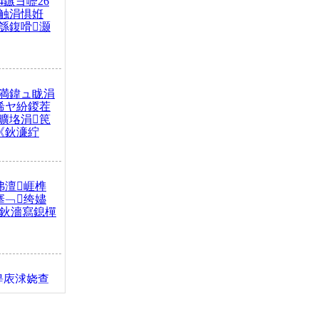
4鏃ヨ嚦26
触涓惧姙
綔鍑嗗灏
満鍏ュ眬涓
浠ヤ紛鍐茬
曠垎涓笢
《鈥濓紵
弗澶崕榫
搴﹁绔嬧
澂鈥濇寫鎴樿
缇庡浗娆查
簹涓庝腑鍥
┾€濓紝鍙嶅
解€斾笢鐩