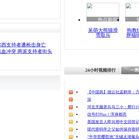
热点新闻
呆萌大熊猫滑
狗教
雪取乐
胖猫
尔西支持者遭枪击身亡
血冲突 两派支持者街头
24小时视频排行
一周
【中国风】德云社孟鹤堂：万
深
河北无腿老兵马三小：爬行19
信号灯Plus！浑身都亮
美国发言人即兴用中文回答
现代密码学之父如何保存密
“中华赏樱胜地”无锡太湖鼋