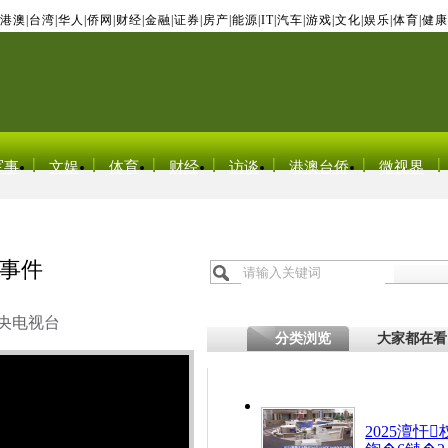
港澳
|
台湾
|
华人
|
侨网
|
财经
|
金融
|
证券
|
房产
|
能源
|
IT
|
汽车
|
游戏
|
文化
|
娱乐
|
体育
|
健康
军事
文娱
体育
财经
访谈
港澳台侨
微视界
事件
央电视台
分类浏览
大家都在看
2025澶忓