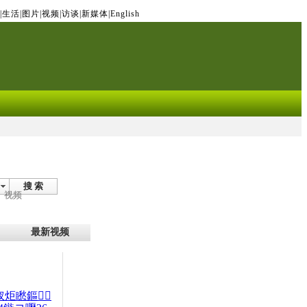
|
生活
|
图片
|
视频
|
访谈
|
新媒体
|
English
搜 索
视频
最新视频
杈炬矁鏂