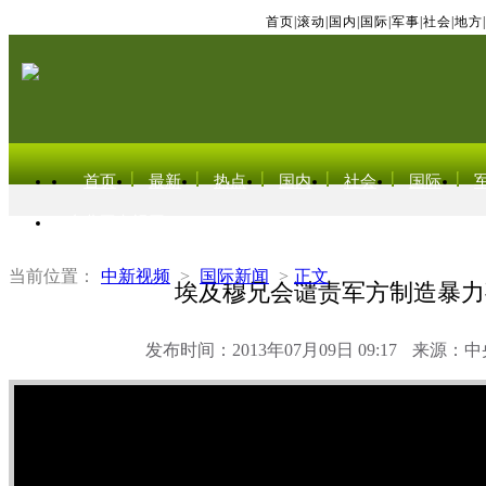
首页
|
滚动
|
国内
|
国际
|
军事
|
社会
|
地方
|
首页
最新
热点
国内
社会
国际
东北亚电视网
当前位置：
中新视频
>
国际新闻
>
正文
埃及穆兄会谴责军方制造暴力
发布时间：2013年07月09日 09:17
来源：中