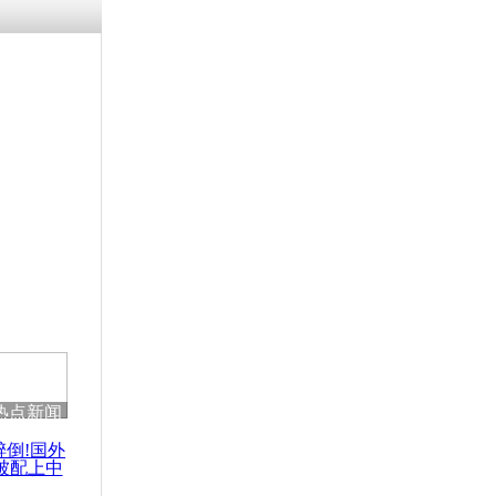
涓ㄥ浗闄呰
褰圭┖鍐涗
-10CE缁
妫€楠岋紝
浗鍏虫敞涓
谴责军方制
热点新闻
醉倒!国外
被配上中
国民乐