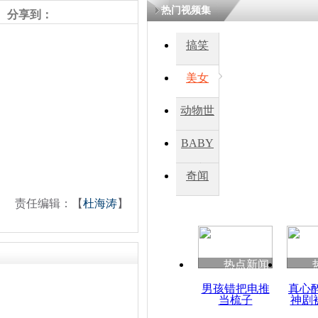
热门视频集
熷悎浣� 
分享到：
瘑灞€
搞笑
美女
娉板浗閫€
笂灏嗭細姝�
忓彈瀹炴垬
动物世
鍚稿紩澶氬
ㄤ笘鐣岃
界
BABY
秀
奇闻
埃及穆兄会
造暴力事件
责任编辑：【
杜海涛
】
热点新闻
男孩错把电推
真心
当梳子
神剧