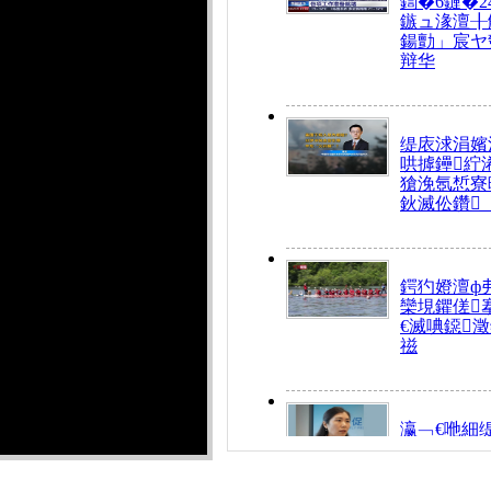
鍧�6鏈�2
鏃ュ湪澶╂
鍚勯」宸ヤ
辩华
缇庡浗涓嬪
哄摢鑸紵
獊浼氬惁寮
鈥滅伀鑽
鍔犳嬁澶ф
欒垷鑺傞
€滅唺鐚
禌
瀛﹁€咃細
€间笢鍗椾
解€滆劚閽
姪鎺ㄤ腑鍥