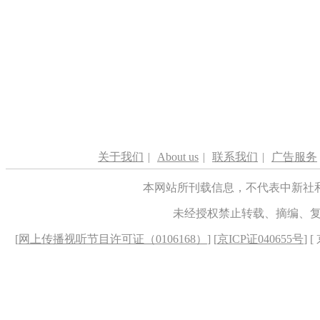
关于我们
|
About us
|
联系我们
|
广告服务
本网站所刊载信息，不代表中新社
未经授权禁止转载、摘编、
[
网上传播视听节目许可证（0106168）
] [
京ICP证040655号
] 