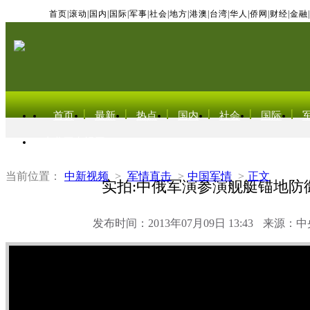
首页
|
滚动
|
国内
|
国际
|
军事
|
社会
|
地方
|
港澳
|
台湾
|
华人
|
侨网
|
财经
|
金融
|
首页
最新
热点
国内
社会
国际
东北亚电视网
当前位置：
中新视频
>
军情直击
>
中国军情
>
正文
实拍:中俄军演参演舰艇锚地防
发布时间：2013年07月09日 13:43
来源：中