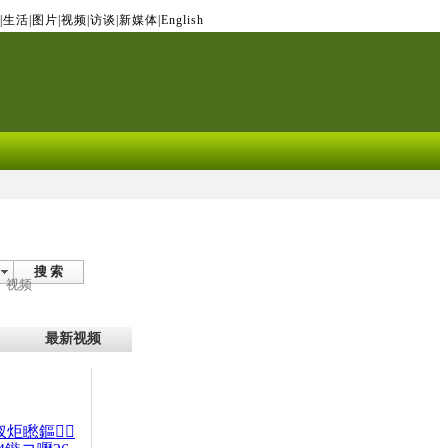
|
生活
|
图片
|
视频
|
访谈
|
新媒体
|
English
搜 索
视频
最新视频
杈炬矁鏂