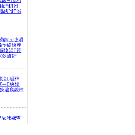
4鏃ヨ嚦26
触涓惧姙
綔鍑嗗灏
満鍏ュ眬涓
浠ヤ紛鍐茬
曠垎涓笢
《鈥濓紵
弗澶崕榫
搴﹁绔嬧
澂鈥濇寫鎴樿
缇庡浗娆查
簹涓庝腑鍥
┾€濓紝鍙嶅
解€斾笢鐩