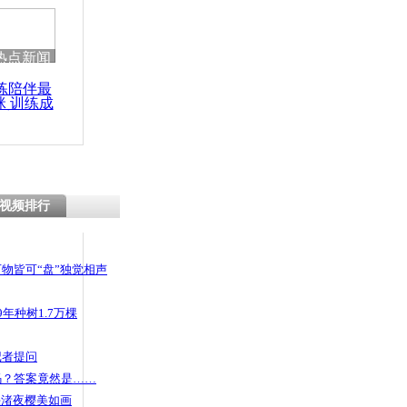
热点新闻
练陪伴最
咪 训练成
功瘦身
视频排行
物皆可“盘”独觉相声
年种树1.7万棵
记者提问
码？答案竟然是……
头渚夜樱美如画