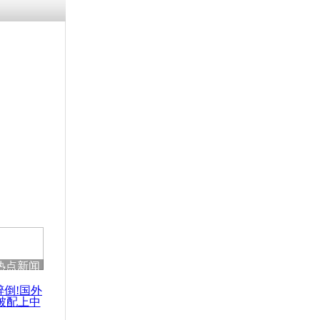
涓ㄥ浗闄呰
褰圭┖鍐涗
-10CE缁
妫€楠岋紝
浗鍏虫敞涓
卫白皮书言
热点新闻
醉倒!国外
被配上中
国民乐