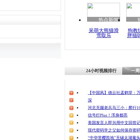
热点新闻
呆萌大熊猫滑
狗教
雪取乐
胖猫
24小时视频排行
一周
【中国风】德云社孟鹤堂：万
深
河北无腿老兵马三小：爬行19
信号灯Plus！浑身都亮
美国发言人即兴用中文回答
现代密码学之父如何保存密
“中华赏樱胜地”无锡太湖鼋