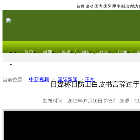
首页
|
滚动
|
国内
|
国际
|
军事
|
社会
|
地方
|
首页
最新
热点
国内
社会
国际
东北亚电视网
当前位置：
中新视频
>
国际新闻
>
正文
日媒称日防卫白皮书言辞过于
发布时间：2013年07月10日 07:57
来源：C