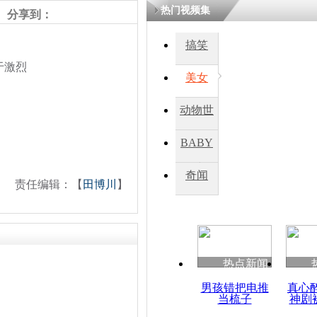
热门视频集
熷悎浣� 
分享到：
瘑灞€
搞笑
于激烈
美女
娉板浗閫€
笂灏嗭細姝�
忓彈瀹炴垬
动物世
鍚稿紩澶氬
ㄤ笘鐣岃
界
BABY
秀
奇闻
日媒称日防
责任编辑：【
田博川
】
辞过于激烈
热点新闻
男孩错把电推
真心
当梳子
神剧