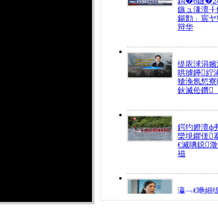
鍧�6鏈�2
鏃ュ湪澶╂
鍚勯」宸ヤ
辩华
缇庡浗涓嬪
哄摢鑸紵
獊浼氬惁寮
鈥滅伀鑽
鍔犳嬁澶ф
欒垷鑺傞
€滅唺鐚
禌
瀛﹁€咃細
€间笢鍗椾
解€滆劚閽
姪鎺ㄤ腑鍥