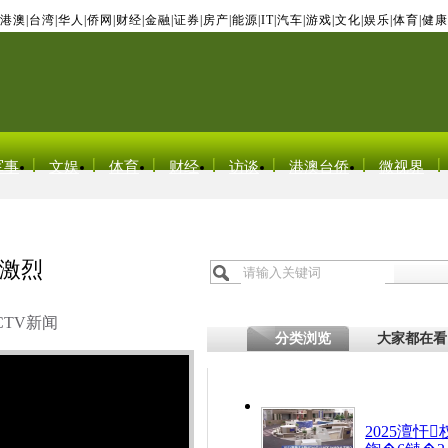
港澳
|
台湾
|
华人
|
侨网
|
财经
|
金融
|
证券
|
房产
|
能源
|
IT
|
汽车
|
游戏
|
文化
|
娱乐
|
体育
|
健康
军事
文娱
体育
财经
访谈
港澳台侨
微视界
激烈
CTV新闻
分类浏览
大家都在看
2025澶忓