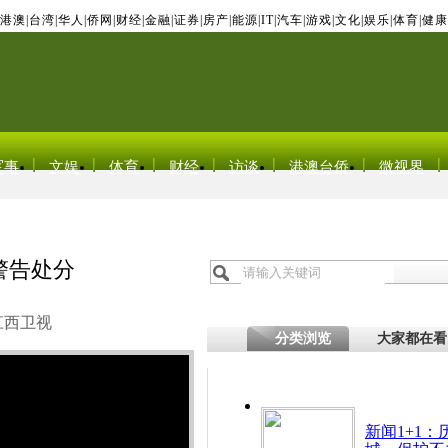
港澳
|
台湾
|
华人
|
侨网
|
财经
|
金融
|
证券
|
房产
|
能源
|
IT
|
汽车
|
游戏
|
文化
|
娱乐
|
体育
|
健康
军事
文娱
体育
财经
访谈
港澳台侨
微视界
警告处分
江西卫视
分类浏览
大家都在看
新闻1+1