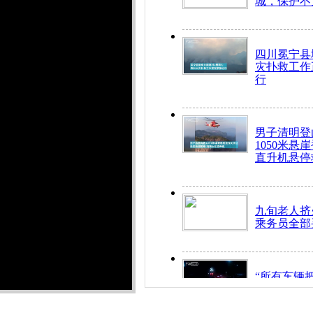
城，保护不
四川冕宁县
灾扑救工作
行
男子清明登
1050米悬
直升机悬停
九旬老人挤
乘务员全部
“所有车辆
开！”儿童
警急速救助