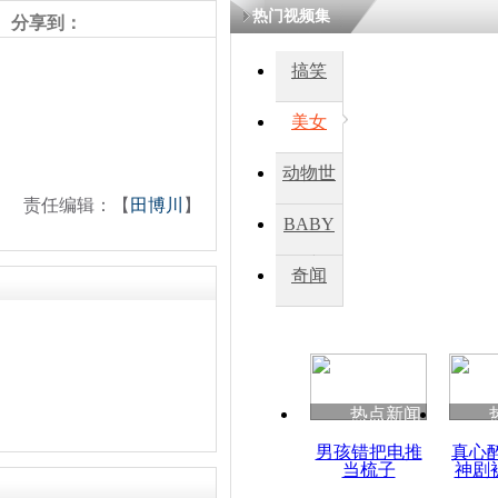
热门视频集
分享到：
四川一精神
搞笑
病发持大锤
美女
探访传承四
动物世
俗：近万民
责任编辑：【
田博川
】
英省亲送行
界
BABY
秀
奇闻
小伙骑车逆
崩溃 网上
因
热点新闻
四川兴文苗
度苗族花山
男孩错把电推
真心
当梳子
神剧