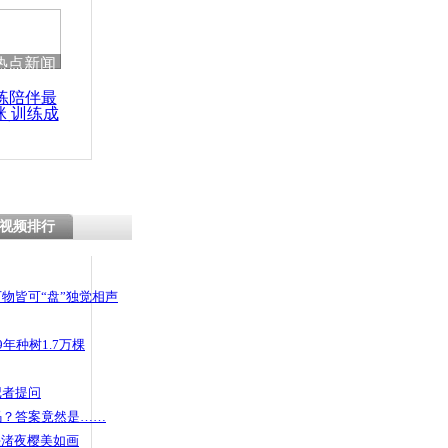
 哀思悼忠
热点新闻
练陪伴最
咪 训练成
赌输百万”民
功瘦身
告处分
视频排行
物皆可“盘”独觉相声
年种树1.7万棵
记者提问
码？答案竟然是……
头渚夜樱美如画