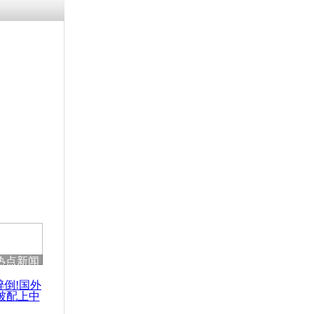
残疾男子因
砸银行
千年传统习
众为娥皇女
行被查情绪
回答崩溃原
热点新闻
乡上万人欢
节
醉倒!国外
被配上中
国民乐