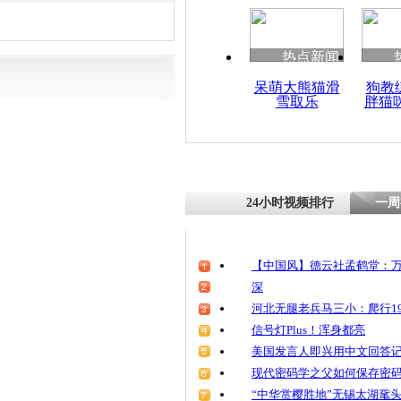
清明祭英烈
魂
热点新闻
呆萌大熊猫滑
狗教
雪取乐
胖猫
三亚“澳门
警受行政警
24小时视频排行
一周
【中国风】德云社孟鹤堂：万
深
河北无腿老兵马三小：爬行19
信号灯Plus！浑身都亮
美国发言人即兴用中文回答
现代密码学之父如何保存密
“中华赏樱胜地”无锡太湖鼋