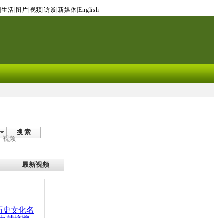
|
生活
|
图片
|
视频
|
访谈
|
新媒体
|
English
搜 索
视频
最新视频
：历史文化名