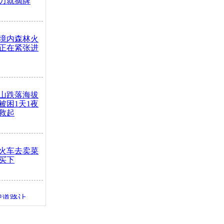
力就摘牌
境内森林火
正在紧张进
山跌落海拔
崖被困1天1夜
救起
火车去卖菜
买下
把道路让
突发疾病交