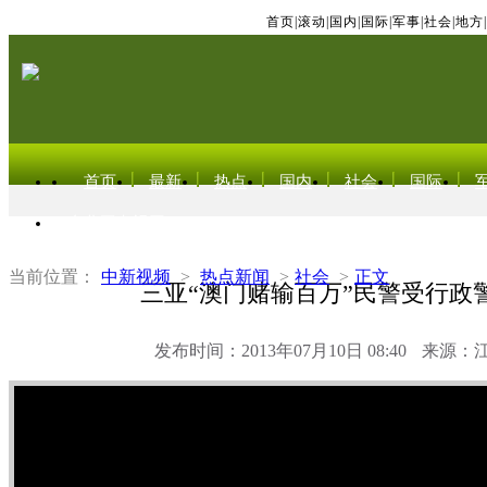
首页
|
滚动
|
国内
|
国际
|
军事
|
社会
|
地方
|
首页
最新
热点
国内
社会
国际
东北亚电视网
当前位置：
中新视频
>
热点新闻
>
社会
>
正文
三亚“澳门赌输百万”民警受行政
发布时间：2013年07月10日 08:40
来源：