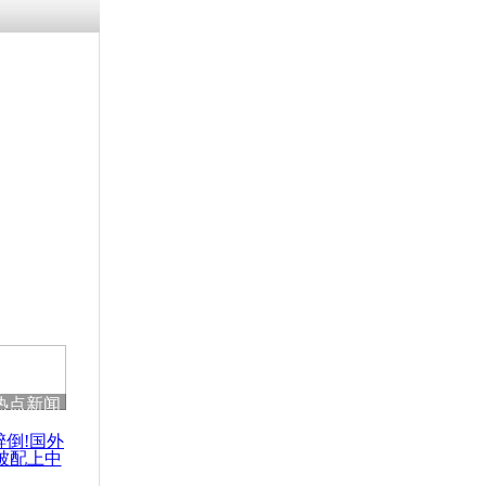
残疾男子因
砸银行
千年传统习
众为娥皇女
行被查情绪
回答崩溃原
热点新闻
乡上万人欢
节
醉倒!国外
被配上中
国民乐