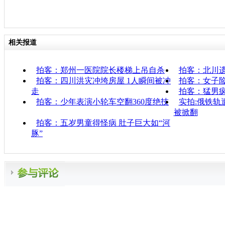
相关报道
拍客：郑州一医院院长楼梯上吊自杀
拍客：北川遗
拍客：四川洪灾冲垮房屋 1人瞬间被冲
拍客：女子险
走
拍客：猛男
拍客：少年表演小轮车空翻360度绝技
实拍:俄铁轨
被掀翻
拍客：五岁男童得怪病 肚子巨大如“河
豚”