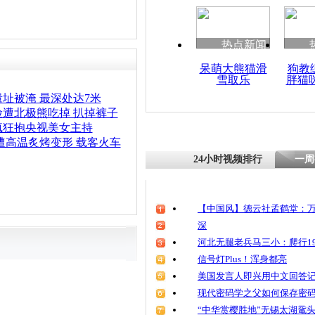
清明祭英烈
魂
热点新闻
呆萌大熊猫滑
狗教
雪取乐
胖猫
男子就医未
针致死
址被淹 最深处达7米
遭北极熊吃掉 扒掉裤子
疯狂抱央视美女主持
遭高温炙烤变形 载客火车
24小时视频排行
一周
【中国风】德云社孟鹤堂：万
深
河北无腿老兵马三小：爬行19
信号灯Plus！浑身都亮
美国发言人即兴用中文回答
现代密码学之父如何保存密
“中华赏樱胜地”无锡太湖鼋