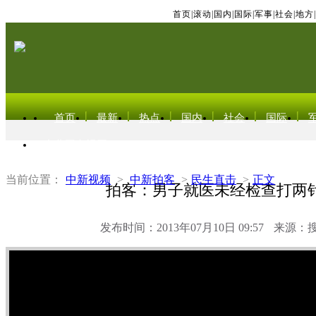
首页
|
滚动
|
国内
|
国际
|
军事
|
社会
|
地方
|
首页
最新
热点
国内
社会
国际
东北亚电视网
当前位置：
中新视频
>
中新拍客
>
民生直击
>
正文
拍客：男子就医未经检查打两
发布时间：2013年07月10日 09:57
来源：