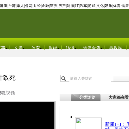
港澳
|
台湾
|
华人
|
侨网
|
财经
|
金融
|
证券
|
房产
|
能源
|
IT
|
汽车
|
游戏
|
文化
|
娱乐
|
体育
|
健康
军事
文娱
体育
财经
访谈
港澳台侨
微视界
针致死
搜狐视频
分类浏览
大家都在看
新闻1+1