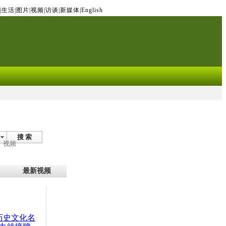
|
生活
|
图片
|
视频
|
访谈
|
新媒体
|
English
搜 索
视频
最新视频
：历史文化名