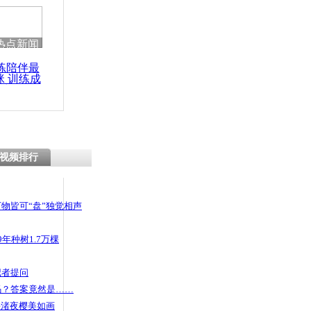
 哀思悼忠
热点新闻
练陪伴最
咪 训练成
经检查打两
功瘦身
视频排行
物皆可“盘”独觉相声
年种树1.7万棵
记者提问
码？答案竟然是……
头渚夜樱美如画