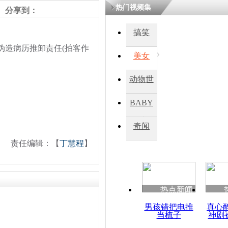
热门视频集
分享到：
四川一精神
搞笑
病发持大锤
造病历推卸责任(拍客作
美女
探访传承四
动物世
俗：近万民
英省亲送行
界
BABY
秀
奇闻
小伙骑车逆
责任编辑：【
丁慧程
】
崩溃 网上
因
热点新闻
四川兴文苗
度苗族花山
男孩错把电推
真心
当梳子
神剧