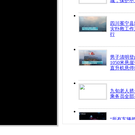
城，保护不
四川冕宁县
灾扑救工作
行
男子清明登
1050米悬
直升机悬停
九旬老人挤
乘务员全部
“所有车辆
开！”儿童
警急速救助