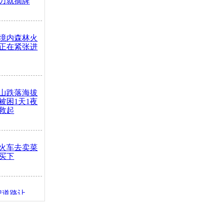
力就摘牌
境内森林火
正在紧张进
山跌落海拔
崖被困1天1夜
救起
火车去卖菜
买下
把道路让
突发疾病交