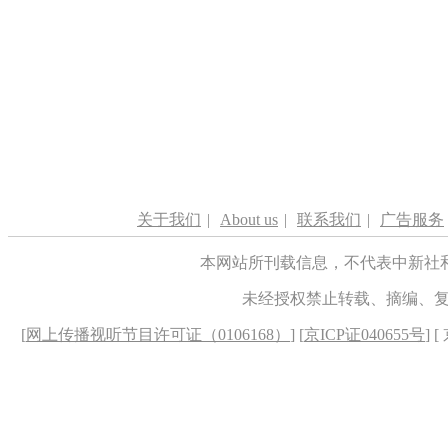
关于我们
|
About us
|
联系我们
|
广告服务
本网站所刊载信息，不代表中新社
未经授权禁止转载、摘编、
[
网上传播视听节目许可证（0106168）
] [
京ICP证040655号
] 