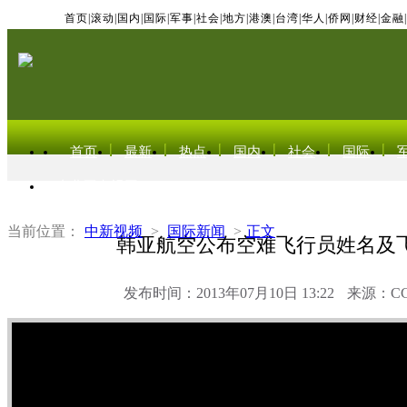
首页
|
滚动
|
国内
|
国际
|
军事
|
社会
|
地方
|
港澳
|
台湾
|
华人
|
侨网
|
财经
|
金融
|
首页
最新
热点
国内
社会
国际
东北亚电视网
当前位置：
中新视频
>
国际新闻
>
正文
韩亚航空公布空难飞行员姓名及
发布时间：2013年07月10日 13:22
来源：C