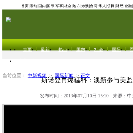
首页
|
滚动
|
国内
|
国际
|
军事
|
社会
|
地方
|
港澳
|
台湾
|
华人
|
侨网
|
财经
|
金融
|
首页
最新
热点
国内
社会
国际
东北亚电视网
当前位置：
中新视频
>
国际新闻
>
正文
斯诺登再爆猛料：澳新参与美监
发布时间：2013年07月10日 15:10
来源：中