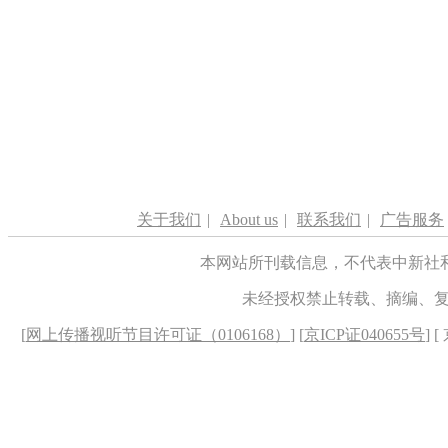
关于我们
|
About us
|
联系我们
|
广告服务
本网站所刊载信息，不代表中新社
未经授权禁止转载、摘编、
[
网上传播视听节目许可证（0106168）
] [
京ICP证040655号
] 