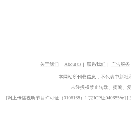
关于我们
|
About us
|
联系我们
|
广告服务
本网站所刊载信息，不代表中新社
未经授权禁止转载、摘编、
[
网上传播视听节目许可证（0106168）
] [
京ICP证040655号
] 