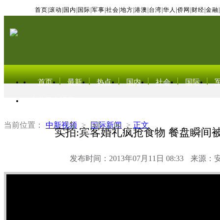
首页
|
滚动
|
国内
|
国际
|
军事
|
社会
|
地方
|
港澳
|
台湾
|
华人
|
侨网
|
财经
|
金融
|
首页
最新
热点
国内
社会
国际
东北亚电视网
当前位置：
中新视频
>
国际新闻
>
正文
实拍:宾客婚礼疯抢食物 餐盘瞬间
发布时间：2013年07月11日 08:33
来源：