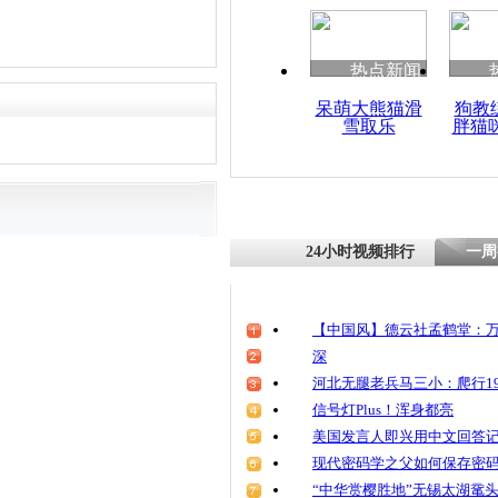
热点新闻
呆萌大熊猫滑
狗教
雪取乐
胖猫
24小时视频排行
一周
【中国风】德云社孟鹤堂：万
深
河北无腿老兵马三小：爬行19
信号灯Plus！浑身都亮
美国发言人即兴用中文回答
现代密码学之父如何保存密
“中华赏樱胜地”无锡太湖鼋