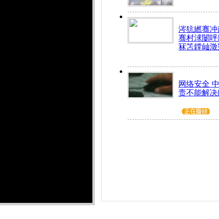
涔犺繎骞冲嚭
骞村浗闄呯
冧笘鐣屾澂
网络安全 
责不能解决