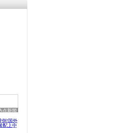
热点新闻
醉倒!国外
被配上中
国民乐