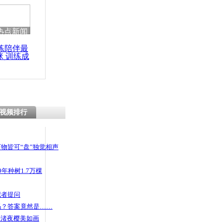
热点新闻
练陪伴最
咪 训练成
功瘦身
视频排行
物皆可“盘”独觉相声
年种树1.7万棵
记者提问
码？答案竟然是……
头渚夜樱美如画