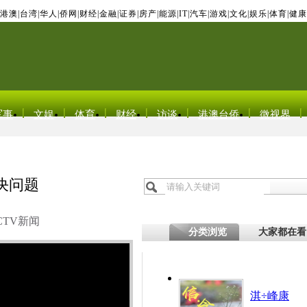
港澳
|
台湾
|
华人
|
侨网
|
财经
|
金融
|
证券
|
房产
|
能源
|
IT
|
汽车
|
游戏
|
文化
|
娱乐
|
体育
|
健康
军事
文娱
体育
财经
访谈
港澳台侨
微视界
决问题
CTV新闻
分类浏览
大家都在看
淇÷峰康