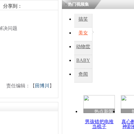
热门视频集
分享到：
搞笑
解决问题
美女
动物世
界
BABY
秀
奇闻
责任编辑：【
田博川
】
热点新闻
男孩错把电推
真心
当梳子
神剧