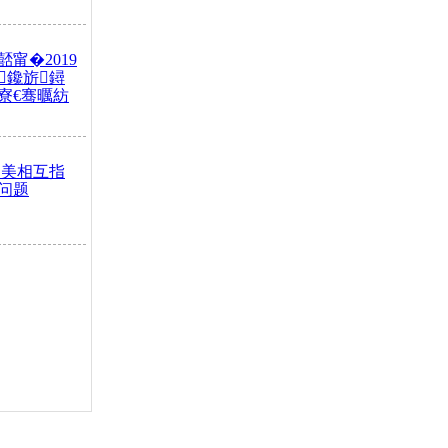
甯�2019
鑱旂鐞
寮€骞曞紡
中美相互指
问题