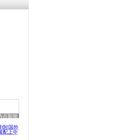
残疾男子因
砸银行
千年传统习
众为娥皇女
行被查情绪
回答崩溃原
热点新闻
乡上万人欢
节
醉倒!国外
被配上中
国民乐