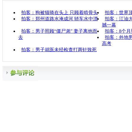
拍客：狗被猫骑在头上 只顾着啃骨头
拍客：世界顶
拍客：郑州道路水淹成河 轿车水中漂
拍客：江油
撼一幕
拍客：男子照顾“僵尸弟” 妻子离他而
拍客：8个
去
拍客：外地男
高考
拍客：男子就医未经检查打两针致死