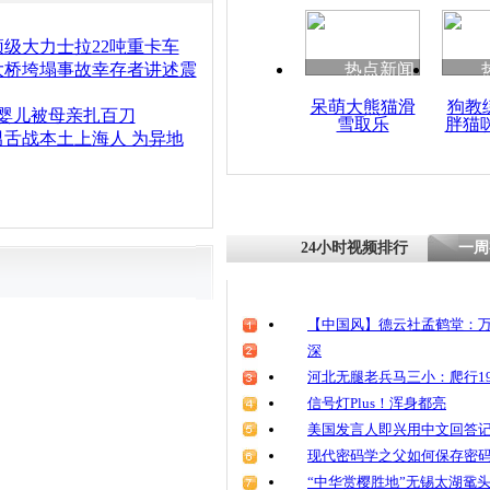
清明祭英烈
魂
级大力士拉22吨重卡车
大桥垮塌事故幸存者讲述震
热点新闻
呆萌大熊猫滑
狗教
月婴儿被母亲扎百刀
雪取乐
胖猫
白领转行卖
舌战本土上海人 为异地
靓妹
24小时视频排行
一周
【中国风】德云社孟鹤堂：万
深
河北无腿老兵马三小：爬行19
信号灯Plus！浑身都亮
美国发言人即兴用中文回答
现代密码学之父如何保存密
“中华赏樱胜地”无锡太湖鼋