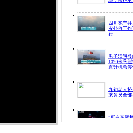
城，保护不
四川冕宁县
灾扑救工作
行
男子清明登
1050米悬
直升机悬停
九旬老人挤
乘务员全部
“所有车辆
开！”儿童
警急速救助