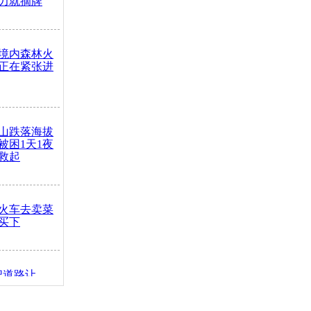
力就摘牌
境内森林火
正在紧张进
山跌落海拔
崖被困1天1夜
救起
火车去卖菜
买下
把道路让
突发疾病交