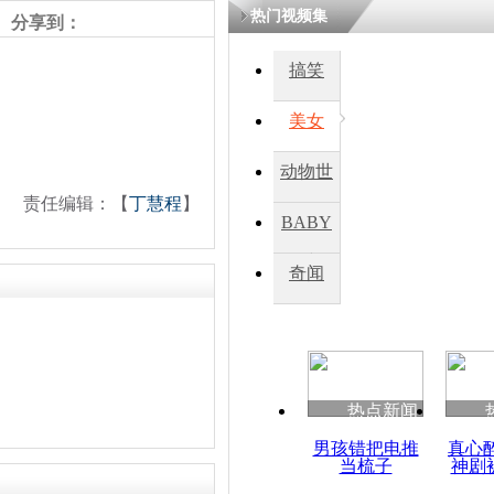
热门视频集
分享到：
四川一精神
搞笑
病发持大锤
美女
探访传承四
动物世
俗：近万民
责任编辑：【
丁慧程
】
英省亲送行
界
BABY
秀
奇闻
小伙骑车逆
崩溃 网上
因
热点新闻
四川兴文苗
度苗族花山
男孩错把电推
真心
当梳子
神剧