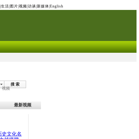
|
生活
|
图片
|
视频
|
访谈
|
新媒体
|
English
搜 索
视频
最新视频
：历史文化名