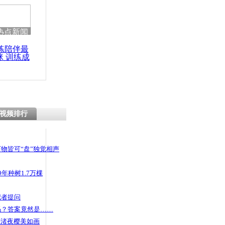
 哀思悼忠
热点新闻
练陪伴最
咪 训练成
饼买房车娶
功瘦身
视频排行
物皆可“盘”独觉相声
年种树1.7万棵
记者提问
码？答案竟然是……
头渚夜樱美如画