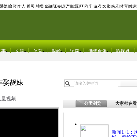
港澳
|
台湾
|
华人
|
侨网
|
财经
|
金融
|
证券
|
房产
|
能源
|
IT
|
汽车
|
游戏
|
文化
|
娱乐
|
体育
|
健康
军事
文娱
体育
财经
访谈
港澳台侨
微视界
车娶靓妹
凤凰视频
分类浏览
大家都在看
新闻1+1