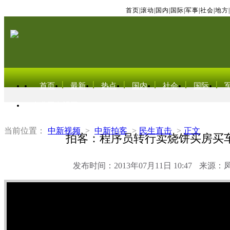
首页
|
滚动
|
国内
|
国际
|
军事
|
社会
|
地方
|
首页
最新
热点
国内
社会
国际
东北亚电视网
当前位置：
中新视频
>
中新拍客
>
民生直击
>
正文
拍客：程序员转行卖烧饼买房买
发布时间：2013年07月11日 10:47
来源：