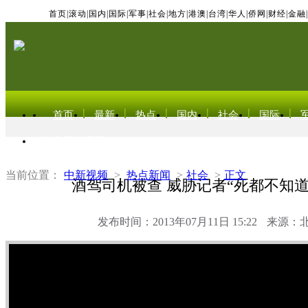
首页
|
滚动
|
国内
|
国际
|
军事
|
社会
|
地方
|
港澳
|
台湾
|
华人
|
侨网
|
财经
|
金融
|
首页
最新
热点
国内
社会
国际
东北亚电视网
当前位置：
中新视频
>
热点新闻
>
社会
>
正文
酒驾司机被查 威胁记者“死都不知道
发布时间：2013年07月11日 15:22
来源：