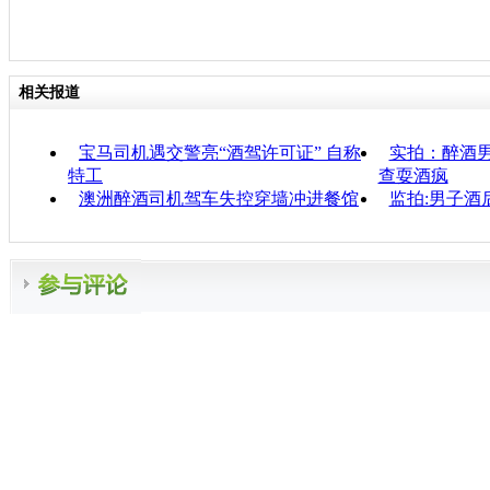
相关报道
宝马司机遇交警亮“酒驾许可证” 自称
实拍：醉酒男
特工
查耍酒疯
澳洲醉酒司机驾车失控穿墙冲进餐馆
监拍:男子酒