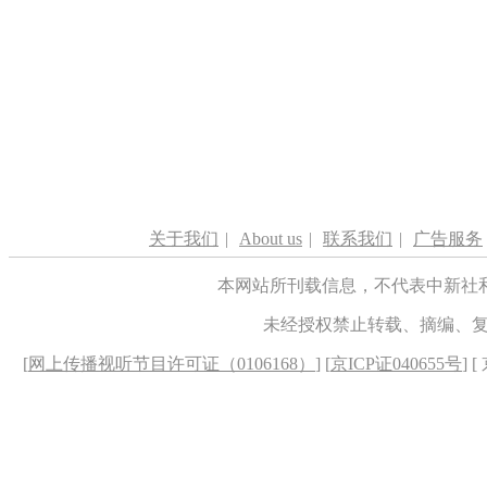
关于我们
|
About us
|
联系我们
|
广告服务
本网站所刊载信息，不代表中新社
未经授权禁止转载、摘编、
[
网上传播视听节目许可证（0106168）
] [
京ICP证040655号
] 