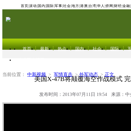
首页
|
滚动
|
国内
|
国际
|
军事
|
社会
|
地方
|
港澳
|
台湾
|
华人
|
侨网
|
财经
|
金融
|
首页
最新
热点
国内
社会
国际
东北亚电视网
当前位置：
中新视频
>
军情直击
>
外军动态
>
正文
美国X-47B将颠覆海空作战模式 
发布时间：2013年07月11日 19:54
来源：中