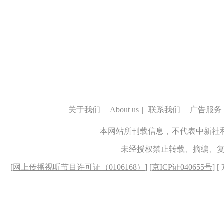
关于我们
|
About us
|
联系我们
|
广告服务
本网站所刊载信息，不代表中新社
未经授权禁止转载、摘编、
[
网上传播视听节目许可证（0106168）
] [
京ICP证040655号
] 