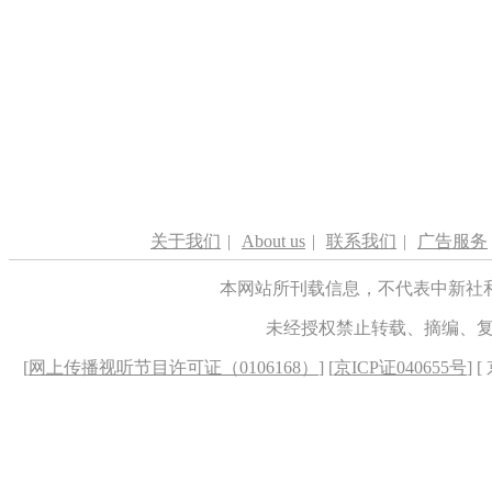
关于我们
|
About us
|
联系我们
|
广告服务
本网站所刊载信息，不代表中新社
未经授权禁止转载、摘编、
[
网上传播视听节目许可证（0106168）
] [
京ICP证040655号
] 