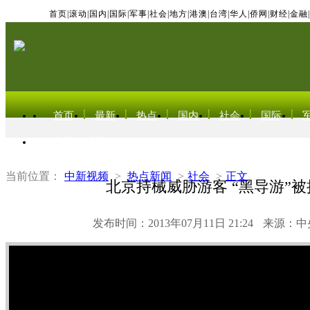
首页
|
滚动
|
国内
|
国际
|
军事
|
社会
|
地方
|
港澳
|
台湾
|
华人
|
侨网
|
财经
|
金融
|
首页
最新
热点
国内
社会
国际
东北亚电视网
当前位置：
中新视频
>
热点新闻
>
社会
>
正文
北京持械威胁游客 “黑导游”被
发布时间：2013年07月11日 21:24
来源：中