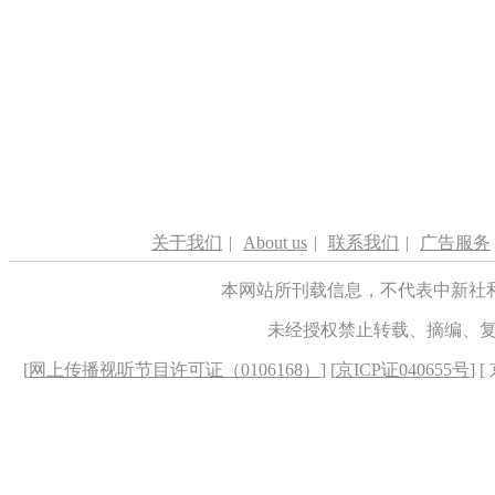
关于我们
|
About us
|
联系我们
|
广告服务
本网站所刊载信息，不代表中新社
未经授权禁止转载、摘编、
[
网上传播视听节目许可证（0106168）
] [
京ICP证040655号
] 