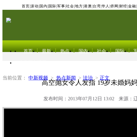
首页
|
滚动
|
国内
|
国际
|
军事
|
社会
|
地方
|
港澳
|
台湾
|
华人
|
侨网
|
财经
|
金融
|
首页
最新
热点
国内
社会
国际
东北亚电视网
当前位置：
中新视频
>
热点新闻
>
法治
>
正文
高空抛女令人发指 19岁未婚妈
发布时间：2013年07月12日 13:02
来源：