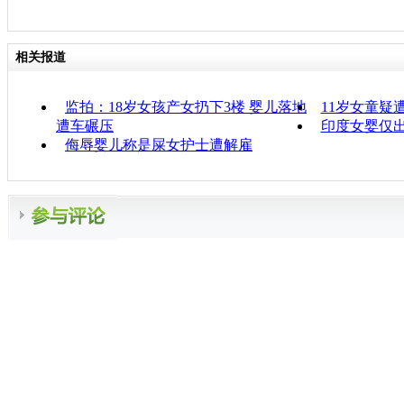
相关报道
监拍：18岁女孩产女扔下3楼 婴儿落地
11岁女童疑
遭车碾压
印度女婴仅
侮辱婴儿称是屎女护士遭解雇