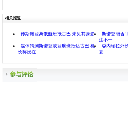
相关报道
传斯诺登离俄航班抵古巴 未见其身影
斯诺登能否"
法不一
媒体猜测斯诺登或登航班抵达古巴 机
委内瑞拉外
长称没在
复