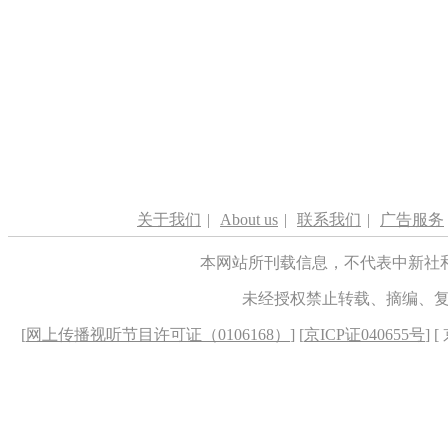
关于我们
|
About us
|
联系我们
|
广告服务
本网站所刊载信息，不代表中新社
未经授权禁止转载、摘编、
[
网上传播视听节目许可证（0106168）
] [
京ICP证040655号
] 