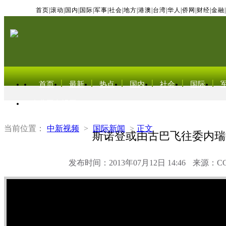
首页
|
滚动
|
国内
|
国际
|
军事
|
社会
|
地方
|
港澳
|
台湾
|
华人
|
侨网
|
财经
|
金融
|
首页
最新
热点
国内
社会
国际
东北亚电视网
当前位置：
中新视频
>
国际新闻
>
正文
斯诺登或由古巴飞往委内瑞
发布时间：2013年07月12日 14:46
来源：C