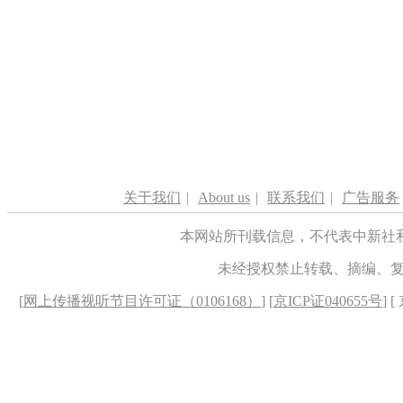
关于我们
|
About us
|
联系我们
|
广告服务
本网站所刊载信息，不代表中新社
未经授权禁止转载、摘编、
[
网上传播视听节目许可证（0106168）
] [
京ICP证040655号
] 