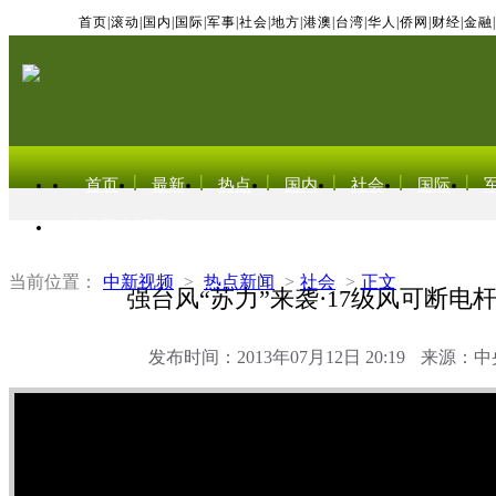
首页
|
滚动
|
国内
|
国际
|
军事
|
社会
|
地方
|
港澳
|
台湾
|
华人
|
侨网
|
财经
|
金融
|
首页
最新
热点
国内
社会
国际
东北亚电视网
当前位置：
中新视频
>
热点新闻
>
社会
>
正文
强台风“苏力”来袭·17级风可断电
发布时间：2013年07月12日 20:19
来源：中