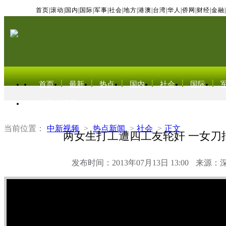
首页
|
滚动
|
国内
|
国际
|
军事
|
社会
|
地方
|
港澳
|
台湾
|
华人
|
侨网
|
财经
|
金融
|
首页
最新
热点
国内
社会
国际
东北亚电视网
当前位置：
中新视频
>
热点新闻
>
社会
>
正文
两女生打工遭四工友轮奸 一女刀
发布时间：2013年07月13日 13:00
来源：