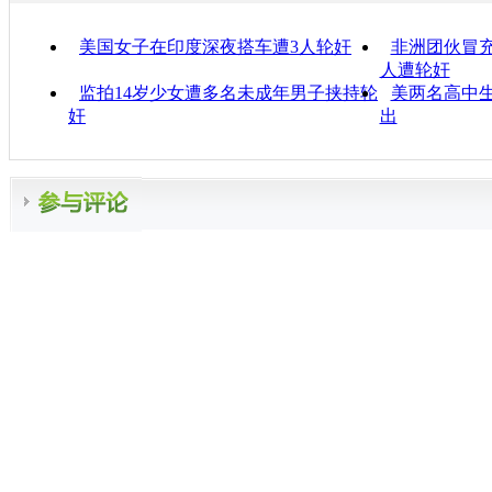
美国女子在印度深夜搭车遭3人轮奸
非洲团伙冒充
人遭轮奸
监拍14岁少女遭多名未成年男子挟持轮
美两名高中生
奸
出