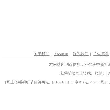
关于我们
|
About us
|
联系我们
|
广告服务
本网站所刊载信息，不代表中新社
未经授权禁止转载、摘编、
[
网上传播视听节目许可证（0106168）
] [
京ICP证040655号
] 