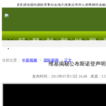
首页
|
滚动
|
国内
|
国际
|
军事
|
社会
|
地方
|
港澳
|
台湾
|
华人
|
侨网
|
财经
|
金融
|
首页
最新
热点
国内
社会
国际
东北亚电视网
当前位置：
中新视频
>
国际新闻
>
正文
维基揭秘公布斯诺登声明
发布时间：2013年07月13日 16:48
来源：C