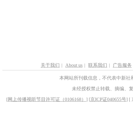
关于我们
|
About us
|
联系我们
|
广告服务
本网站所刊载信息，不代表中新社
未经授权禁止转载、摘编、
[
网上传播视听节目许可证（0106168）
] [
京ICP证040655号
] 