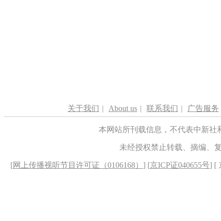
关于我们
|
About us
|
联系我们
|
广告服务
本网站所刊载信息，不代表中新社
未经授权禁止转载、摘编、
[
网上传播视听节目许可证（0106168）
] [
京ICP证040655号
] 