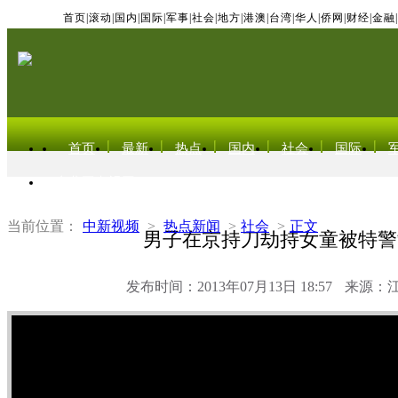
首页
|
滚动
|
国内
|
国际
|
军事
|
社会
|
地方
|
港澳
|
台湾
|
华人
|
侨网
|
财经
|
金融
|
首页
最新
热点
国内
社会
国际
东北亚电视网
当前位置：
中新视频
>
热点新闻
>
社会
>
正文
男子在京持刀劫持女童被特警
发布时间：2013年07月13日 18:57
来源：