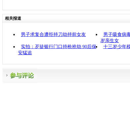
相关报道
男子求复合遭拒持刀劫持前女友
男子吸食病
岁亲生女
实拍：歹徒银行门口持枪抢劫 90后保
十三岁少年
安猛追