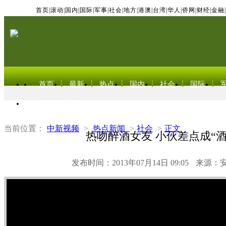
首页
|
滚动
|
国内
|
国际
|
军事
|
社会
|
地方
|
港澳
|
台湾
|
华人
|
侨网
|
财经
|
金融
|
首页
最新
热点
国内
社会
国际
东北亚电视网
当前位置：
中新视频
>
热点新闻
>
社会
>
正文
热吻醉酒女友 小伙差点成“酒
发布时间：2013年07月14日 09:05
来源：