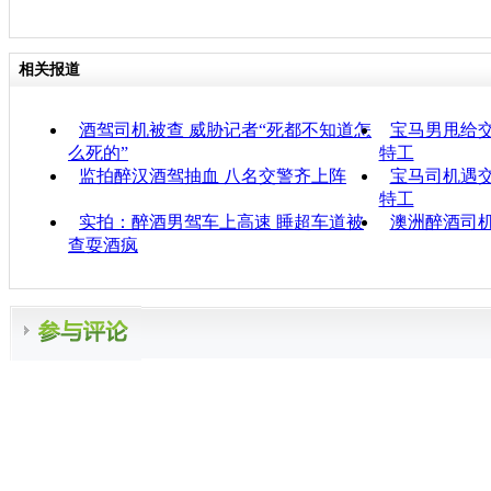
相关报道
酒驾司机被查 威胁记者“死都不知道怎
宝马男甩给交
么死的”
特工
监拍醉汉酒驾抽血 八名交警齐上阵
宝马司机遇交
特工
实拍：醉酒男驾车上高速 睡超车道被
澳洲醉酒司
查耍酒疯