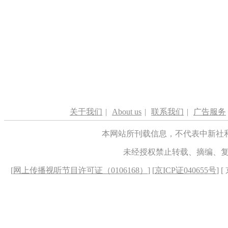
关于我们
|
About us
|
联系我们
|
广告服务
本网站所刊载信息，不代表中新社
未经授权禁止转载、摘编、
[
网上传播视听节目许可证（0106168）
] [
京ICP证040655号
] 