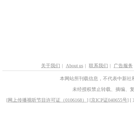
关于我们
|
About us
|
联系我们
|
广告服务
本网站所刊载信息，不代表中新社
未经授权禁止转载、摘编、
[
网上传播视听节目许可证（0106168）
] [
京ICP证040655号
] 