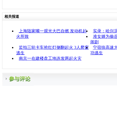
相关报道
上海陆家嘴一观光大巴自燃 发动机起
实录：哈尔
火所致
准女婿为偷岳
闹剧
监拍三轮卡车抢红灯侧翻起火 3人爬窗
宁宿徐高速大
逃生
功逃生
南京一在建楼盘工地连发两起火灾