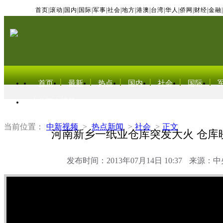
首页
|
滚动
|
国内
|
国际
|
军事
|
社会
|
地方
|
港澳
|
台湾
|
华人
|
侨网
|
财经
|
金融
|
首页
最新
热点
国内
社会
国际
东北亚电视网
当前位置：
中新视频
>
热点新闻
>
社会
>
正文
河南新乡一纸业仓库突发大火 仓库
发布时间：2013年07月14日 10:37
来源：中