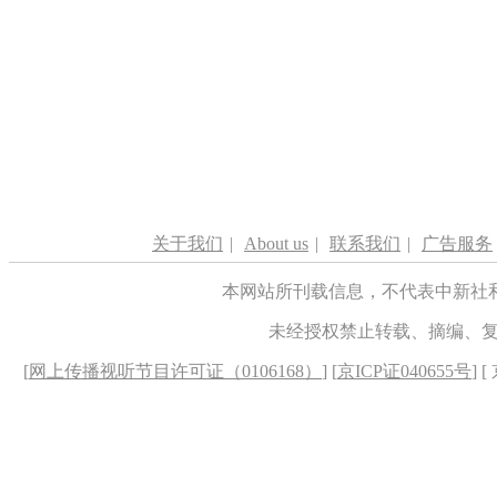
关于我们
|
About us
|
联系我们
|
广告服务
本网站所刊载信息，不代表中新社
未经授权禁止转载、摘编、
[
网上传播视听节目许可证（0106168）
] [
京ICP证040655号
] 