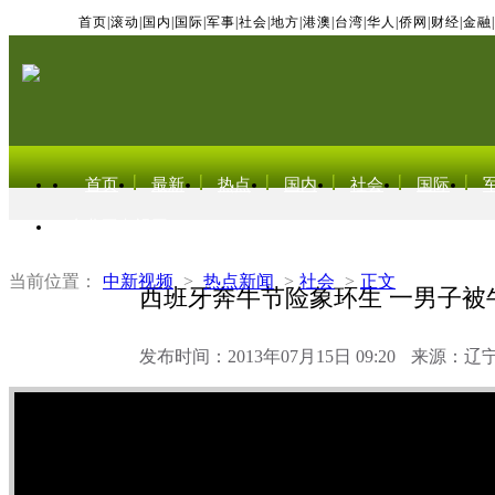
首页
|
滚动
|
国内
|
国际
|
军事
|
社会
|
地方
|
港澳
|
台湾
|
华人
|
侨网
|
财经
|
金融
|
首页
最新
热点
国内
社会
国际
东北亚电视网
当前位置：
中新视频
>
热点新闻
>
社会
>
正文
西班牙奔牛节险象环生 一男子被牛
发布时间：2013年07月15日 09:20
来源：辽