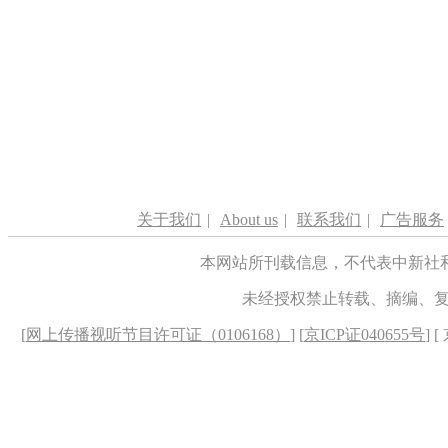
关于我们
|
About us
|
联系我们
|
广告服务
本网站所刊载信息，不代表中新社
未经授权禁止转载、摘编、
[
网上传播视听节目许可证（0106168）
] [
京ICP证040655号
] 