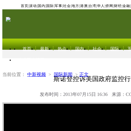
首页
|
滚动
|
国内
|
国际
|
军事
|
社会
|
地方
|
港澳
|
台湾
|
华人
|
侨网
|
财经
|
金融
|
首页
最新
热点
国内
社会
国际
东北亚电视网
当前位置：
中新视频
>
国际新闻
>
正文
斯诺登控诉美国政府监控行
发布时间：2013年07月15日 16:36
来源：C